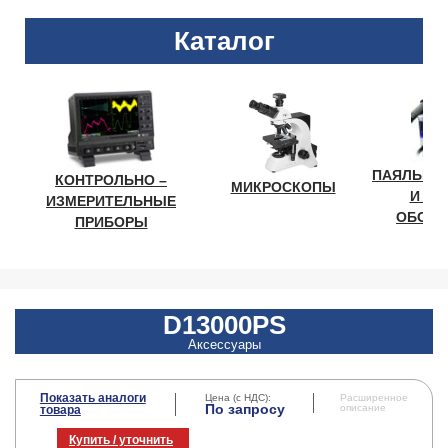
Каталог
ПАЯЛЬНО
КОНТРОЛЬНО –
МИКРОСКОПЫ
И ЛА
ИЗМЕРИТЕЛЬНЫЕ
ОБОРУ
ПРИБОРЫ
D13000PS
Аксессуары
Показать аналоги
Цена (с НДС):
Расширенное
По запросу
описание
товара
Купить / уточнить