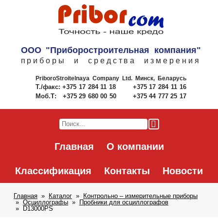
ООО "Приборостроительная компания"
приборы и средства измерения
PriboroStroitelnaya Company Ltd.
Минск, Беларусь
Т./факс:
+375 17 284 11 18
+375 17 284 11 16
Моб.Т:
+375 29 680 00 50
+375 44 777 25 17
Главная
О компании
Классификация
Контакты
Новости
Главная
Каталог
Контрольно – измерительные приборы
Осциллографы
Пробники для осциллографов
D13000PS