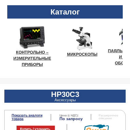
Каталог
ПАЯЛЬНО
КОНТРОЛЬНО –
МИКРОСКОПЫ
И ЛА
ИЗМЕРИТЕЛЬНЫЕ
ОБОРУ
ПРИБОРЫ
HP30C3
Аксессуары
Показать аналоги
Цена (с НДС):
Расширенное
По запросу
описание
товара
Купить / уточнить