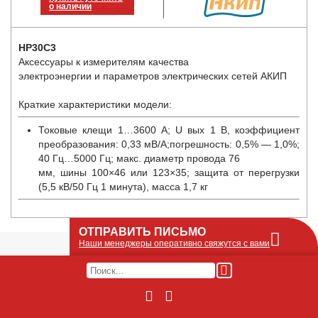
о наличии
HP30C3
Аксессуары к измерителям качества
электроэнергии и параметров электрических сетей АКИП
Краткие характеристики модели:
Токовые клещи 1…3600 А; U вых 1 В, коэффициент
преобразования: 0,33 мВ/А;погрешность: 0,5% — 1,0%;
40 Гц…5000 Гц; макс. диаметр провода 76
мм, шины 100×46 или 123×35; защита от перегрузки
(5,5 кВ/50 Гц 1 минута), масса 1,7 кг
ОТПРАВИТЬ ПИСЬМО
Наши менеджеры оперативно свяжутся с вами
Оставьте Ваше сообщение или запрос по
наличию оборудования в этой форме, мы
его получим по e-mail и оперативно ответим!
Интересуемое оборудование: