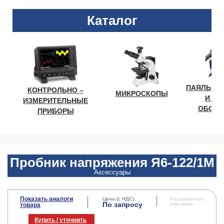
Каталог
ПАЯЛЬНО
КОНТРОЛЬНО –
МИКРОСКОПЫ
И ЛА
ИЗМЕРИТЕЛЬНЫЕ
ОБОРУ
ПРИБОРЫ
Пробник напряжения Я6-122/1М
Аксессуары
Показать аналоги
Цена (с НДС):
Расширенное
По запросу
описание
товара
Купить / уточнить