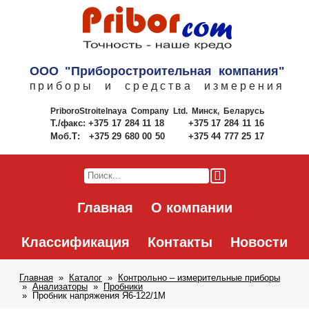
ООО "Приборостроительная компания"
приборы и средства измерения
PriboroStroitelnaya Company Ltd.
Минск, Беларусь
Т./факс:
+375 17 284 11 18
+375 17 284 11 16
Моб.Т:
+375 29 680 00 50
+375 44 777 25 17
Главная
О компании
Классификация
Контакты
Новости
Главная
Каталог
Контрольно – измерительные приборы
Анализаторы
Пробники
Пробник напряжения Я6-122/1М