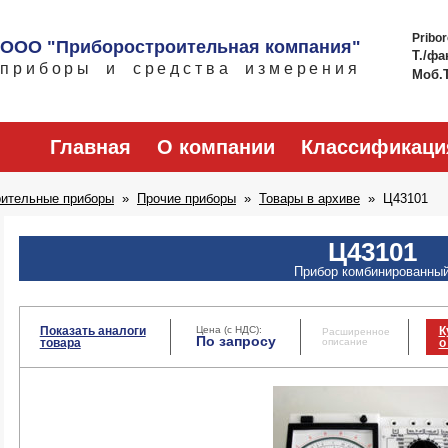
Pribo
ООО "Приборостроительная компания"
Т./фа
приборы и средства измерения
Моб.
Главная
О компании
Классификаци
рительные приборы
Прочие приборы
Товары в архиве
Ц43101
Ц43101
Прибор комбинированны
Показать аналоги
Цена (с НДС):
К
Расширенное
По запросу
товара
описание
о