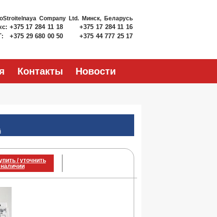
roStroitelnaya Company Ltd.
Минск, Беларусь
кс:
+375 17 284 11 18
+375 17 284 11 16
Т:
+375 29 680 00 50
+375 44 777 25 17
я
Контакты
Новости
й
упить / уточнить
 наличии