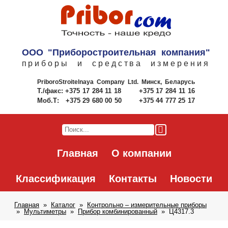
ООО "Приборостроительная компания"
приборы и средства измерения
PriboroStroitelnaya Company Ltd.
Минск, Беларусь
Т./факс:
+375 17 284 11 18
+375 17 284 11 16
Моб.Т:
+375 29 680 00 50
+375 44 777 25 17
Главная
О компании
Классификация
Контакты
Новости
Главная
Каталог
Контрольно – измерительные приборы
Мультиметры
Прибор комбинированный
Ц4317.3