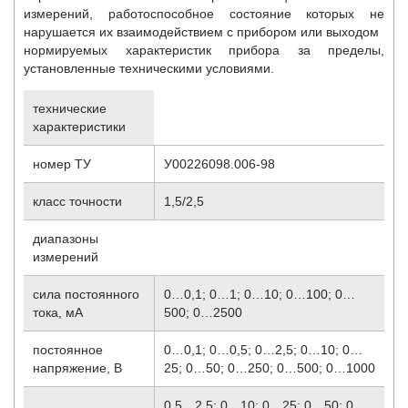
измерений, работоспособное состояние которых не
нарушается их взаимодействием с прибором или выходом
нормируемых характеристик прибора за пределы,
установленные техническими условиями.
технические
характеристики
номер ТУ
У00226098.006-98
класс точности
1,5/2,5
диапазоны
измерений
сила постоянного
0…0,1; 0…1; 0…10; 0…100; 0…
тока, мА
500; 0…2500
постоянное
0…0,1; 0…0,5; 0…2,5; 0…10; 0…
напряжение, В
25; 0…50; 0…250; 0…500; 0…1000
0,5…2,5; 0…10; 0…25; 0…50; 0…