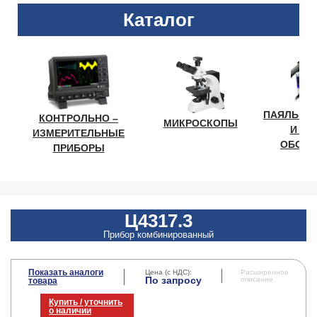
Каталог
ПАЯЛЬНО
КОНТРОЛЬНО –
МИКРОСКОПЫ
И ЛА
ИЗМЕРИТЕЛЬНЫЕ
ОБОРУ
ПРИБОРЫ
Ц4317.3
Прибор комбинированный
Показать аналоги
Цена (с НДС):
Расширенное
По запросу
описание
товара
Купить / уточнить
о наличии