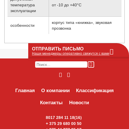
температура
от -10 до +40°С
эксплуатации
корпус типа «книжка», звуковая
особенности
прозвонка
ОТПРАВИТЬ ПИСЬМО
Наши менеджеры оперативно свяжутся с вами
Оставьте Ваше сообщение или запрос по
наличию оборудования в этой форме, мы
его получим по e-mail и оперативно ответим!
Интересуемое оборудование:
Главная
О компании
Классификация
Контакты
Новости
8017 284 11 18(16)
+ 375 29 680 00 50