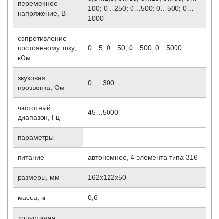
переменное
100; 0…250; 0…500; 0…500; 0…
напряжение, В
1000
сопротивление
постоянному току,
0…5; 0…50; 0…500; 0…5000
кОм
звуковая
0 … 300
прозвонка, Ом
частотный
45…5000
диапазон, Гц
параметры
питание
автономное, 4 элемента типа 316
размеры, мм
162х122х50
масса, кг
0,6
допустимая