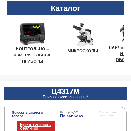
Каталог
ПАЯЛЬНО
КОНТРОЛЬНО –
МИКРОСКОПЫ
И ЛА
ИЗМЕРИТЕЛЬНЫЕ
ОБОРУ
ПРИБОРЫ
Ц4317М
Прибор комбинированный
Показать аналоги
Цена (с НДС):
Расширенное
По запросу
описание
товара
Купить / уточнить
о наличии