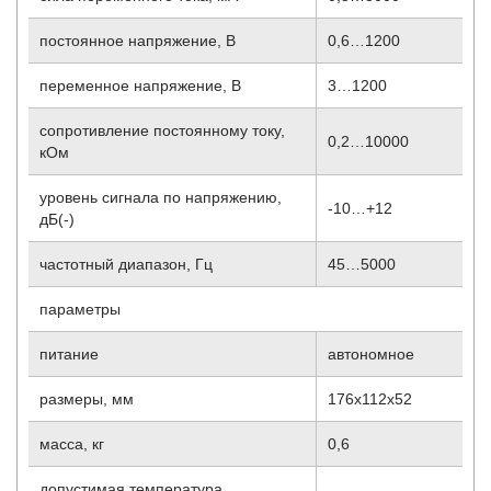
постоянное напряжение, В
0,6…1200
переменное напряжение, В
3…1200
сопротивление постоянному току,
0,2…10000
кОм
уровень сигнала по напряжению,
-10…+12
дБ(-)
частотный диапазон, Гц
45…5000
параметры
питание
автономное
размеры, мм
176х112х52
масса, кг
0,6
допустимая температура