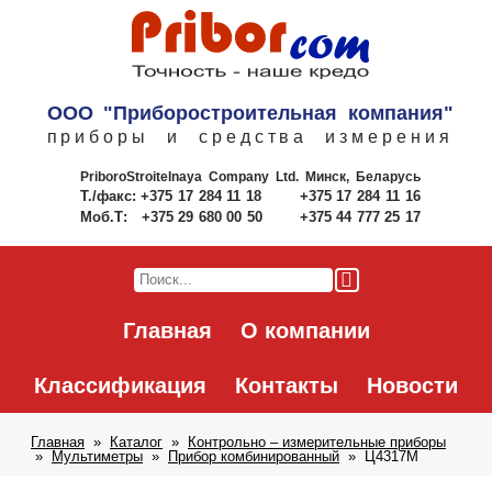
ООО "Приборостроительная компания"
приборы и средства измерения
PriboroStroitelnaya Company Ltd.
Минск, Беларусь
Т./факс:
+375 17 284 11 18
+375 17 284 11 16
Моб.Т:
+375 29 680 00 50
+375 44 777 25 17
Главная
О компании
Классификация
Контакты
Новости
Главная
Каталог
Контрольно – измерительные приборы
Мультиметры
Прибор комбинированный
Ц4317М