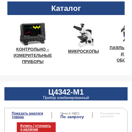
Каталог
ПАЯЛЬНО
КОНТРОЛЬНО –
МИКРОСКОПЫ
И ЛА
ИЗМЕРИТЕЛЬНЫЕ
ОБОРУ
ПРИБОРЫ
Ц4342-M1
Прибор комбинированный
Показать аналоги
Цена (с НДС):
Расширенное
По запросу
описание
товара
Купить / уточнить
о наличии