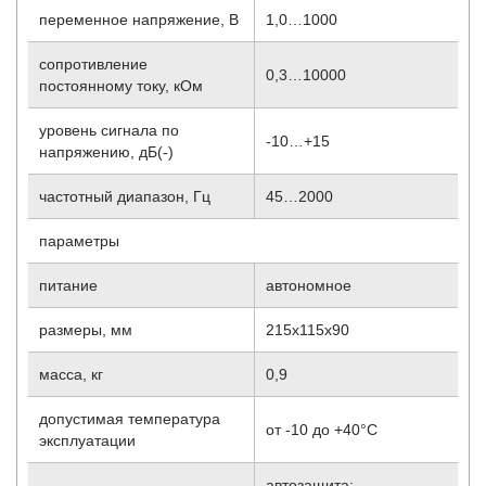
переменное напряжение, В
1,0…1000
сопротивление
0,3…10000
постоянному току, кОм
уровень сигнала по
-10…+15
напряжению, дБ(-)
частотный диапазон, Гц
45…2000
параметры
питание
автономное
размеры, мм
215х115х90
масса, кг
0,9
допустимая температура
от -10 до +40°С
эксплуатации
автозащита;