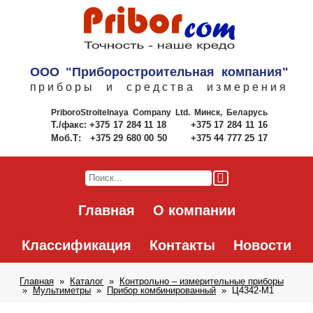
ООО "Приборостроительная компания"
приборы и средства измерения
PriboroStroitelnaya Company Ltd.
Минск, Беларусь
Т./факс:
+375 17 284 11 18
+375 17 284 11 16
Моб.Т:
+375 29 680 00 50
+375 44 777 25 17
Главная
О компании
Классификация
Контакты
Новости
Главная
Каталог
Контрольно – измерительные приборы
Мультиметры
Прибор комбинированный
Ц4342-M1