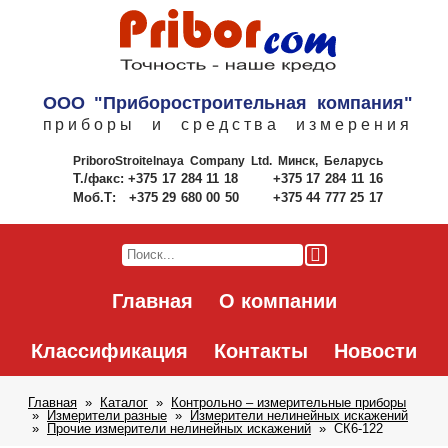
ООО "Приборостроительная компания"
приборы и средства измерения
PriboroStroitelnaya Company Ltd.
Минск, Беларусь
Т./факс:
+375 17 284 11 18
+375 17 284 11 16
Моб.Т:
+375 29 680 00 50
+375 44 777 25 17
Главная
О компании
Классификация
Контакты
Новости
Главная
Каталог
Контрольно – измерительные приборы
Измерители разные
Измерители нелинейных искажений
Прочие измерители нелинейных искажений
CК6-122