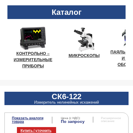
Каталог
ПАЯЛЬНО
КОНТРОЛЬНО –
МИКРОСКОПЫ
И ЛА
ИЗМЕРИТЕЛЬНЫЕ
ОБОРУ
ПРИБОРЫ
CК6-122
Измеритель нелинейных искажений
Показать аналоги
Цена (с НДС):
Расширенное
По запросу
описание
товара
Купить / уточнить