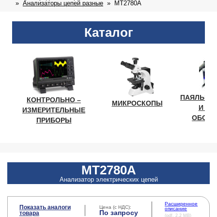
Анализаторы цепей разные
MT2780A
Каталог
ПАЯЛЬНО
КОНТРОЛЬНО –
МИКРОСКОПЫ
И ЛА
ИЗМЕРИТЕЛЬНЫЕ
ОБОРУ
ПРИБОРЫ
MT2780A
Анализатор электрических цепей
Расширенное
Показать аналоги
Цена (с НДС):
описание
По запросу
товара
(pdf, 2.2 MB)