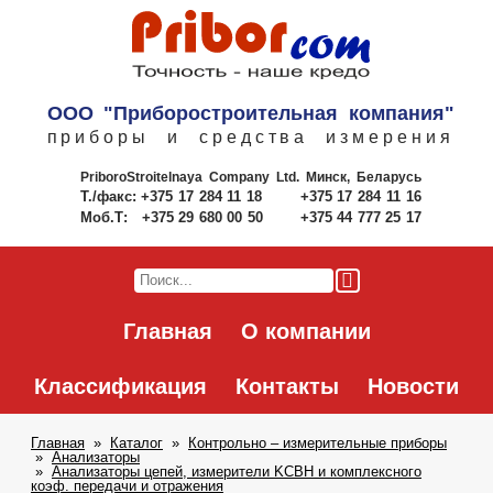
ООО "Приборостроительная компания"
приборы и средства измерения
PriboroStroitelnaya Company Ltd.
Минск, Беларусь
Т./факс:
+375 17 284 11 18
+375 17 284 11 16
Моб.Т:
+375 29 680 00 50
+375 44 777 25 17
Главная
О компании
Классификация
Контакты
Новости
Главная
Каталог
Контрольно – измерительные приборы
Анализаторы
Анализаторы цепей, измерители KCBH и комплексного
коэф. передачи и отражения