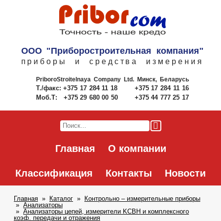
ООО "Приборостроительная компания"
приборы и средства измерения
PriboroStroitelnaya Company Ltd.
Минск, Беларусь
Т./факс:
+375 17 284 11 18
+375 17 284 11 16
Моб.Т:
+375 29 680 00 50
+375 44 777 25 17
Главная
О компании
Классификация
Контакты
Новости
Главная
Каталог
Контрольно – измерительные приборы
Анализаторы
Анализаторы цепей, измерители KCBH и комплексного
коэф. передачи и отражения