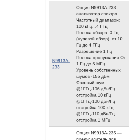
Опция N9913A-233 —
анализатор спектра
Частотный диапазон:
100 кГц…4 ГГц
Полоса обзора: 0 Гц
(нулевой обзор), от 10
Гц до 4 ГГц
Разрешение 1 Гц
Полоса пропускания От
N9913A-
1 Гц до 5 МГц
233
Уровень собственных
шумов -155 дБм
Фазовый шум:
@1ГГц-106 дБн/Гц
отстройка 10 кГц
@1ГГц-100 дБн/Гц
отстройка 100 кГц
@1ГГц-110 дБн/Гц
отстройка 1 МГц
Опция N9913A-235 —
предусилитель для