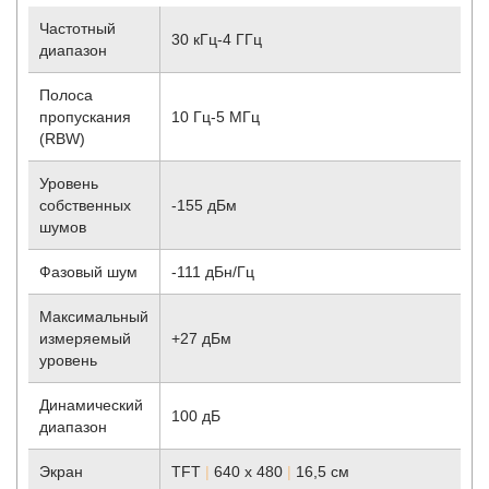
Частотный
30 кГц-4 ГГц
диапазон
Полоса
пропускания
10 Гц-5 МГц
(RBW)
Уровень
собственных
-155 дБм
шумов
Фазовый шум
-111 дБн/Гц
Максимальный
измеряемый
+27 дБм
уровень
Динамический
100 дБ
диапазон
Экран
TFT
|
640 х 480
|
16,5 см