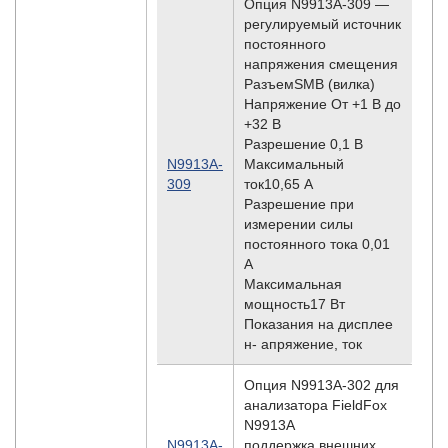
Опция N9913A-309 —
регулируемый источник
постоянного
напряжения смещения
РазъемSMB (вилка)
Напряжение От +1 В до
+32 В
Разрешение 0,1 В
N9913A-
Максимальный
309
ток10,65 A
Разрешение при
измерении силы
постоянного тока 0,01
A
Максимальная
мощность17 Вт
Показания на дисплее
н- апряжение, ток
Опция N9913A-302 для
анализатора FieldFox
N9913A
N9913A-
поддержка внешних