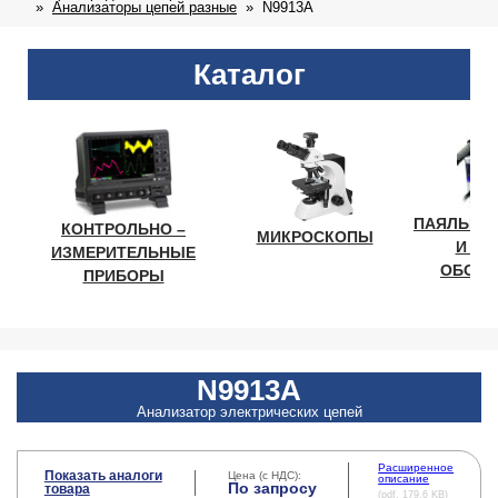
Анализаторы цепей разные
N9913A
Каталог
ПАЯЛЬНО
КОНТРОЛЬНО –
МИКРОСКОПЫ
И ЛА
ИЗМЕРИТЕЛЬНЫЕ
ОБОРУ
ПРИБОРЫ
N9913A
Анализатор электрических цепей
Расширенное
Показать аналоги
Цена (с НДС):
описание
По запросу
товара
(pdf, 179.6 KB)