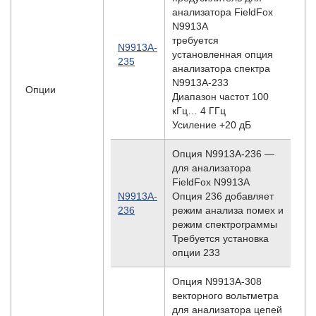
анализатора FieldFox
N9913A
требуется
N9913A-
установленная опция
235
анализатора спектра
N9913A-233
Опции
Диапазон частот 100
кГц… 4 ГГц
Усиление +20 дБ
Опция N9913A-236 —
для анализатора
FieldFox N9913A
N9913A-
Опция 236 добавляет
236
режим анализа помех и
режим спектрограммы
Требуется установка
опции 233
Опция N9913A-308
векторного вольтметра
для анализатора цепей