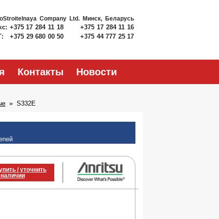
roStroitelnaya Company Ltd.
Минск, Беларусь
кс:
+375 17 284 11 18
+375 17 284 11 16
Т:
+375 29 680 00 50
+375 44 777 25 17
я
Контакты
Новости
ые
S332E
епей
упить / уточнить
 наличии