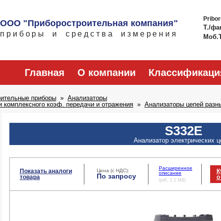
Pribo
ООО "Приборостроительная компания"
Т./фа
приборы и средства измерения
Моб.
Главная
О компании
Классификаци
рительные приборы
Анализаторы
 комплексного коэф. передачи и отражения
Анализаторы цепей разн
S332E
Анализатор электрических ц
Расширенное
Показать аналоги
Цена (с НДС):
К
описание
По запросу
товара
о
(pdf, 2.2 MB)