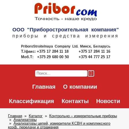
ООО "Приборостроительная компания"
приборы и средства измерения
PriboroStroitelnaya Company Ltd.
Минск, Беларусь
Т./факс:
+375 17 284 11 18
+375 17 284 11 16
Моб.Т:
+375 29 680 00 50
+375 44 777 25 17
Главная
О компании
Классификация
Контакты
Новости
Главная
Каталог
Контрольно – измерительные приборы
Анализаторы
Анализаторы цепей, измерители KCBH и комплексного
коэф. передачи и отражения