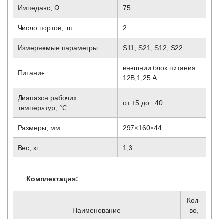
Импеданс, Ω
75
Число портов, шт
2
Измеряемые параметры
S
11
, S
21
, S
12
, S
22
внешний блок питания
Питание
12В,1,25 А
Диапазон рабочих
от +5 до +40
температур, °С
Размеры, мм
297×160×44
Вес, кг
1,3
Комплектация:
Кол-
Наименование
во,