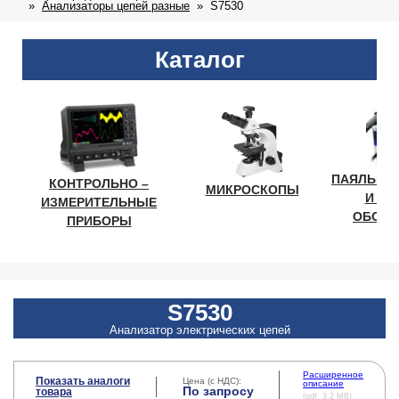
Анализаторы цепей разные
S7530
Каталог
ПАЯЛЬНО
КОНТРОЛЬНО –
МИКРОСКОПЫ
И ЛА
ИЗМЕРИТЕЛЬНЫЕ
ОБОРУ
ПРИБОРЫ
S7530
Анализатор электрических цепей
Расширенное
Показать аналоги
Цена (с НДС):
описание
По запросу
товара
(pdf, 3.2 MB)