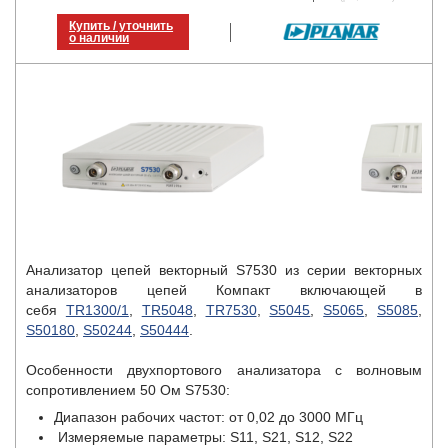
Купить / уточнить
о наличии
Анализатор цепей векторный S7530 из серии векторных
анализаторов цепей Компакт включающей в
себя
TR1300/1
,
TR5048
,
TR7530
,
S5045
,
S5065
,
S5085
,
S50180
,
S50244
,
S50444
.
Особенности двухпортового анализатора с волновым
сопротивлением 50 Ом S7530:
Диапазон рабочих частот: от 0,02 до 3000 МГц
Измеряемые параметры: S11, S21, S12, S22