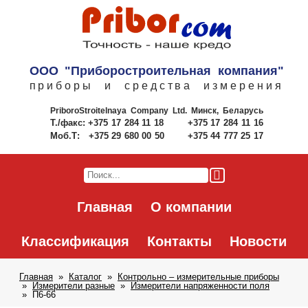
ООО "Приборостроительная компания"
приборы и средства измерения
PriboroStroitelnaya Company Ltd.
Минск, Беларусь
Т./факс:
+375 17 284 11 18
+375 17 284 11 16
Моб.Т:
+375 29 680 00 50
+375 44 777 25 17
Главная
О компании
Классификация
Контакты
Новости
Главная
Каталог
Контрольно – измерительные приборы
Измерители разные
Измерители напряженности поля
П6-66