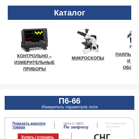
Каталог
ПАЯЛЬНО
КОНТРОЛЬНО –
МИКРОСКОПЫ
И ЛА
ИЗМЕРИТЕЛЬНЫЕ
ОБОРУ
ПРИБОРЫ
П6-66
Измеритель параметров поля
Показать аналоги
Цена (с НДС):
Расширенное
По запросу
описание
товара
Купить / уточнить