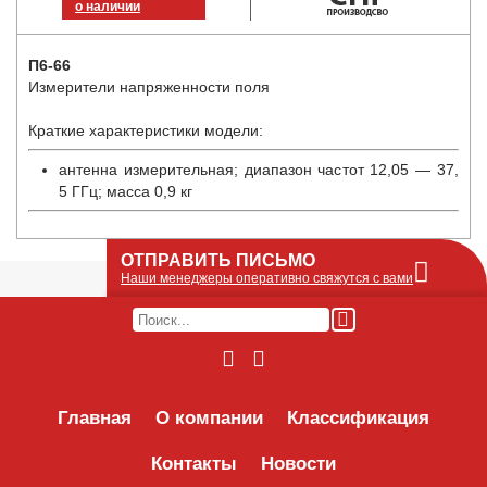
о наличии
П6-66
Измерители напряженности поля
Краткие характеристики модели:
антенна измерительная; диапазон частот 12,05 — 37,
5 ГГц; масса 0,9 кг
ОТПРАВИТЬ ПИСЬМО
Наши менеджеры оперативно свяжутся с вами
Оставьте Ваше сообщение или запрос по
наличию оборудования в этой форме, мы
его получим по e-mail и оперативно ответим!
Интересуемое оборудование:
Главная
О компании
Классификация
Контакты
Новости