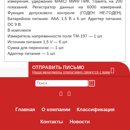
измерения, удержание МАКС/ МИН/ ПИК. Память на 200
показаний. Регистратор данных на 6000 измерений.
Фукнция допускового контроля (ГОДЕН НЕ-ГОДЕН).
Батарейное питание: AAA, 1,5 В х 6 шт. Адаптер питания,
DC 9 В.
В комплекте
Измеритель напряженности поля TM-197 — 1 шт.
Источник питания 1,5 V — 6 шт.
Сумка для переноски — 1 шт.
Адаптер питания — 1 шт.
ОТПРАВИТЬ ПИСЬМО
Наши менеджеры оперативно свяжутся с вами
Оставьте Ваше сообщение или запрос по
наличию оборудования в этой форме, мы
его получим по e-mail и оперативно ответим!
Интересуемое оборудование:
Главная
О компании
Классификация
Контакты
Новости