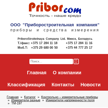
ООО "Приборостроительная компания"
приборы и средства измерения
PriboroStroitelnaya Company Ltd.
Минск, Беларусь
Т./факс:
+375 17 284 11 18
+375 17 284 11 16
Моб.Т:
+375 29 680 00 50
+375 44 777 25 17
Главная
О компании
Классификация
Контакты
Новости
Главная
Каталог
Контрольно – измерительные приборы
Измерители разные
Измерители напряженности поля
TM-197