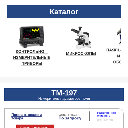
Каталог
ПАЯЛЬНО
КОНТРОЛЬНО –
МИКРОСКОПЫ
И ЛА
ИЗМЕРИТЕЛЬНЫЕ
ОБОРУ
ПРИБОРЫ
TM-197
Измеритель параметров поля
Расширенное
Показать аналоги
Цена (с НДС):
описание
По запросу
товара
(pdf, 509 KB)