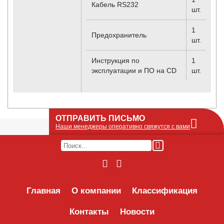
Кабель RS232
шт.
1
Предохранитель
шт.
Инструкция по
1
эксплуатации и ПО на CD
шт.
ОТПРАВИТЬ ПИСЬМО
Наши менеджеры оперативно свяжутся с вами
Оставьте Ваше сообщение или запрос по
наличию оборудования в этой форме, мы
его получим по e-mail и оперативно ответим!
Интересуемое оборудование:
Главная
О компании
Классификация
Контакты
Новости