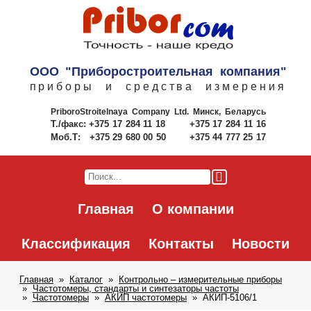
ООО "Приборостроительная компания"
приборы и средства измерения
PriboroStroitelnaya Company Ltd.
Минск, Беларусь
Т./факс:
+375 17 284 11 18
+375 17 284 11 16
Моб.Т:
+375 29 680 00 50
+375 44 777 25 17
Главная
О компании
Классификация
Контакты
Новости
Главная
Каталог
Контрольно – измерительные приборы
Частотомеры, стандарты и синтезаторы частоты
Частотомеры
АКИП частотомеры
АКИП-5106/1