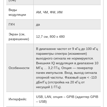
Виды
AM, ЧМ, ФМ, ИМ
модуляции
ГКЧ
да
Экран (см,
12,7 см, 800 х 480
разрешение)
В диапазоне частот от 9 кГц до 100 кГц
параметры спектра (искажения)
выходного сигнала не нормируются.
Внешняя IQ модуляция в диапазоне 10
Особенности
МГц … 3,2 ГГц. Опция — генератор
пачек импульсов. Вход, выход сигнала
опорной частоты. Фазовый шум < -110
дБн/Гц (отстройка на 20 кГц от
несущей 1 ГГц).
USB, LAN, опция – GPIB (адаптер GPIB
Интерфейс
– USB)