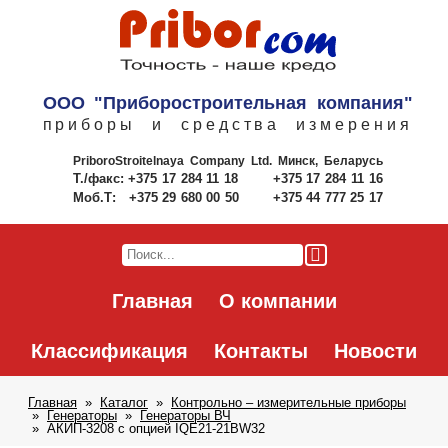
ООО "Приборостроительная компания"
приборы и средства измерения
PriboroStroitelnaya Company Ltd.
Минск, Беларусь
Т./факс:
+375 17 284 11 18
+375 17 284 11 16
Моб.Т:
+375 29 680 00 50
+375 44 777 25 17
Главная
О компании
Классификация
Контакты
Новости
Главная
Каталог
Контрольно – измерительные приборы
Генераторы
Генераторы ВЧ
АКИП-3208 с опцией IQE21-21BW32