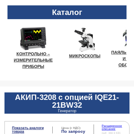
Каталог
ПАЯЛЬНО
КОНТРОЛЬНО –
МИКРОСКОПЫ
И ЛА
ИЗМЕРИТЕЛЬНЫЕ
ОБОРУ
ПРИБОРЫ
АКИП-3208 с опцией IQE21-
21BW32
Генератор
Расширенное
Показать аналоги
Цена (с НДС):
описание
По запросу
товара
(pdf, 368.9 KB)