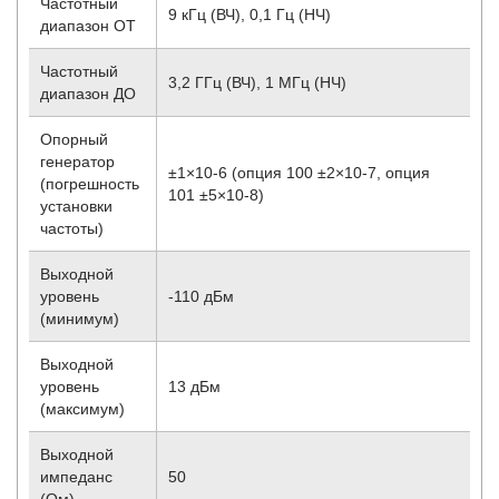
Частотный
9 кГц (ВЧ), 0,1 Гц (НЧ)
диапазон ОТ
Частотный
3,2 ГГц (ВЧ), 1 МГц (НЧ)
диапазон ДО
Опорный
генератор
±1×10
-6
(опция 100 ±2×10
-7
, опция
(погрешность
101 ±5×10
-8
)
установки
частоты)
Выходной
уровень
-110 дБм
(минимум)
Выходной
уровень
13 дБм
(максимум)
Выходной
импеданс
50
(Ом)