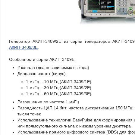
Генератор АКИП-3409/2E из серии генераторов АКИП-34
АКИП-3409/3E
.
Особенности серии АКИП-3409Е:
2 канала (два независимых выхода)
Диапазон частот (синус):
1 мкГц – 10 МГц (АКИП-3409/1Е)
1 мкГц – 30 МГц (АКИП-3409/2Е)
1 мкГц – 60 МГц (АКИП-3409/3Е)
Разрешение по частоте 1 мкГц
Разрядность ЦАП 14 бит; частота дискретизации 150 МГц;
тысяч точек
Использование технологии EasyPulse для формирования 
или прямоугольного сигнала с низким уровнем джиттера
Использование прямого цифрового синтеза (DDS) для ф