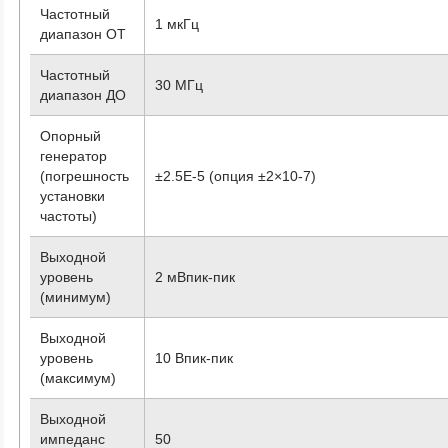
Частотный
1 мкГц
диапазон ОТ
Частотный
30 МГц
диапазон ДО
Опорный
генератор
(погрешность
±2.5E-5 (опция ±2×10
-7
)
установки
частоты)
Выходной
уровень
2 мВпик-пик
(минимум)
Выходной
уровень
10 Впик-пик
(максимум)
Выходной
импеданс
50