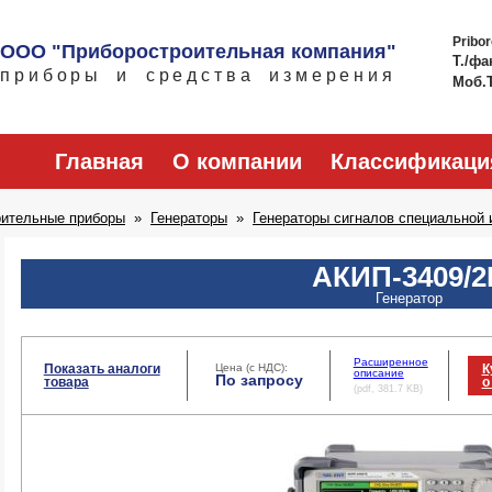
Pribo
ООО "Приборостроительная компания"
Т./фа
приборы и средства измерения
Моб.
Главная
О компании
Классификаци
рительные приборы
Генераторы
Генераторы сигналов специальной
АКИП-3409/2
Генератор
Расширенное
Показать аналоги
Цена (с НДС):
К
описание
По запросу
товара
о
(pdf, 381.7 KB)