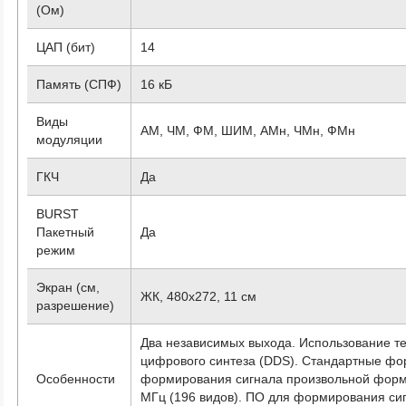
(Ом)
ЦАП (бит)
14
Память (СПФ)
16 кБ
Виды
АМ, ЧМ, ФМ, ШИМ, АМн, ЧМн, ФМн
модуляции
ГКЧ
Да
BURST
Пакетный
Да
режим
Экран (см,
ЖК, 480х272, 11 см
разрешение)
Два независимых выхода. Использование те
цифрового синтеза (DDS). Стандартные фо
Особенности
формирования сигнала произвольной формы
МГц (196 видов). ПО для формирования си