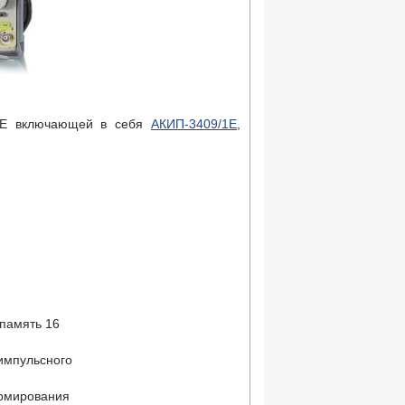
09Е включающей в себя
АКИП-3409/1E
,
 память 16
импульсного
ормирования