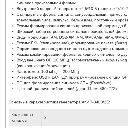
сигналов произвольной формы
Внутренний опорный генератор: ±2,5*10-5 (опция: ±2×10-7
Стандартные формы сигнала: синусоидальный, прямоуго
треугольный/пила, импульс, белый шум, постоянный уров
Режим формирования сигнала произвольной формы до 6
Широкий набор встроенных сигналов произвольной формы
Виды модуляции: АМ, DSB-AM, ЧМ, ФМ, АМн, ЧМн, ФМн,
Режим: ГКЧ (свипирование), формирование пакета (Burst)
Формирование выходного сигнала путем задания гармоник
Режим комбинирования формы выходных сигналов по дву
Вход внешнего ОГ (10 МГц), вспомогательный вход/выход
(синхронизация/модуляция)
Частотомер: 100 мГц — 200 МГц
Интерфейс USB и LAN (ДУ, программирование), опция GP
ПО для формирования сигналов СПФ (EasyWave)
Цветной графический дисплей (диаг. 11 см, 480х272)
Основные характеристики генератора АКИП-3409/2E:
Количество
2
каналов