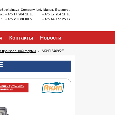
roStroitelnaya Company Ltd.
Минск, Беларусь
кс:
+375 17 284 11 18
+375 17 284 11 16
Т:
+375 29 680 00 50
+375 44 777 25 17
я
Контакты
Новости
 и произвольной формы
АКИП-3409/2E
E
упить / уточнить
 наличии