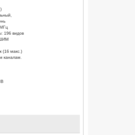
)
льный,
ень
 МГц
: 196 видов
 ШИМ
 (16 макс.)
м каналам.
IB