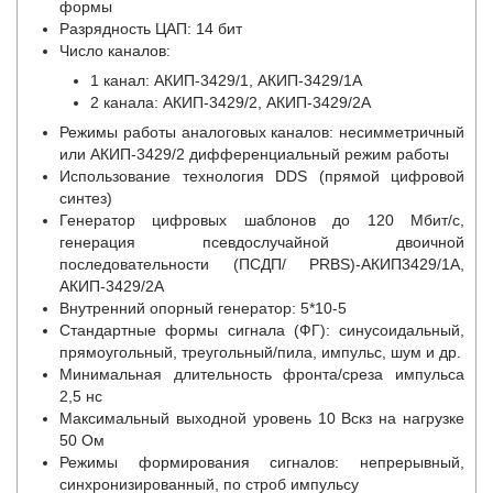
формы
Разрядность ЦАП: 14 бит
Число каналов:
1 канал: АКИП-3429/1, АКИП-3429/1А
2 канала: АКИП-3429/2, АКИП-3429/2А
Режимы работы аналоговых каналов: несимметричный
или АКИП-3429/2 дифференциальный режим работы
Использование технология DDS (прямой цифровой
синтез)
Генератор цифровых шаблонов до 120 Мбит/с,
генерация псевдослучайной двоичной
последовательности (ПСДП/ PRBS)-АКИП3429/1А,
АКИП-3429/2А
Внутренний опорный генератор: 5*10
-5
Стандартные формы сигнала (ФГ): синусоидальный,
прямоугольный, треугольный/пила, импульс, шум и др.
Минимальная длительность фронта/среза импульса
2,5 нс
Максимальный выходной уровень 10 Вскз на нагрузке
50 Ом
Режимы формирования сигналов: непрерывный,
синхронизированный, по строб импульсу