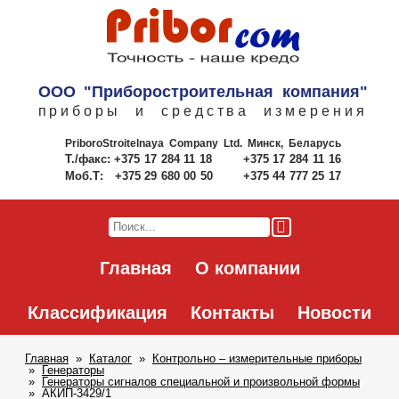
ООО "Приборостроительная компания"
приборы и средства измерения
PriboroStroitelnaya Company Ltd.
Минск, Беларусь
Т./факс:
+375 17 284 11 18
+375 17 284 11 16
Моб.Т:
+375 29 680 00 50
+375 44 777 25 17
Главная
О компании
Классификация
Контакты
Новости
Главная
Каталог
Контрольно – измерительные приборы
Генераторы
Генераторы сигналов специальной и произвольной формы
АКИП-3429/1