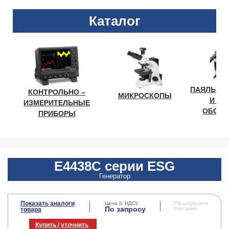
Каталог
ПАЯЛЬНО
КОНТРОЛЬНО –
МИКРОСКОПЫ
И ЛА
ИЗМЕРИТЕЛЬНЫЕ
ОБОРУ
ПРИБОРЫ
E4438C серии ESG
Генератор
Показать аналоги
Цена (с НДС):
Расширенное
По запросу
описание
товара
Купить / уточнить