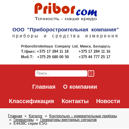
ООО "Приборостроительная компания"
приборы и средства измерения
PriboroStroitelnaya Company Ltd.
Минск, Беларусь
Т./факс:
+375 17 284 11 18
+375 17 284 11 16
Моб.Т:
+375 29 680 00 50
+375 44 777 25 17
Главная
О компании
Классификация
Контакты
Новости
Главная
Каталог
Контрольно – измерительные приборы
Генераторы
Генераторы векторных сигналов
E4438C серии ESG