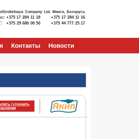
roStroitelnaya Company Ltd.
Минск, Беларусь
кс:
+375 17 284 11 18
+375 17 284 11 16
Т:
+375 29 680 00 50
+375 44 777 25 17
я
Контакты
Новости
упить / уточнить
 наличии