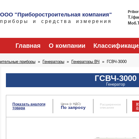
Pribo
ООО "Приборостроительная компания"
Т./фа
приборы и средства измерения
Моб.
Главная
О компании
Классификаци
рительные приборы
Генераторы
Генераторы ВЧ
ГСВЧ-3000
ГСВЧ-3000
Генератор
Показать аналоги
Цена (с НДС):
К
Расширенное
По запросу
товара
описание
о