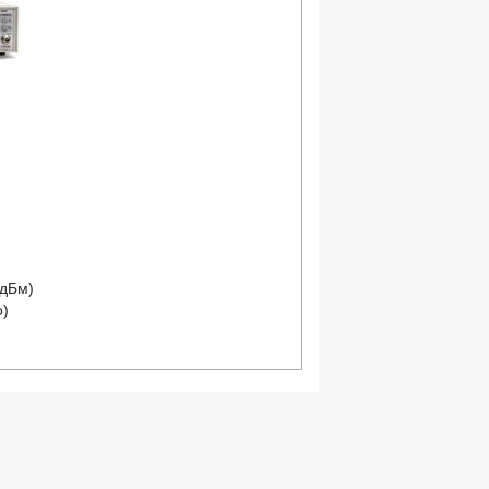
 дБм)
о)