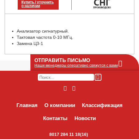
Купить / уточнить
о наличии
Анализатор сигнатурный.
Тактовая частота 0-10 МГц.
Замена Ц3-1
ОТПРАВИТЬ ПИСЬМО
Наши менеджеры оперативно свяжутся с вами
Оставьте Ваше сообщение или запрос по
наличию оборудования в этой форме, мы
его получим по e-mail и оперативно ответим!
Интересуемое оборудование:
Главная
О компании
Классификация
Контакты
Новости
8017 284 11 18(16)