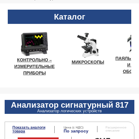
Каталог
ПАЯЛЬНО
КОНТРОЛЬНО –
МИКРОСКОПЫ
И ЛА
ИЗМЕРИТЕЛЬНЫЕ
ОБОРУ
ПРИБОРЫ
Анализатор сигнатурный 817
Анализатор логических устройств
Показать аналоги
Цена (с НДС):
Расширенное
По запросу
описание
товара