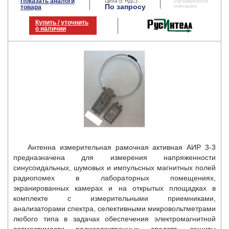
Показать аналоги
Цена (с НДС):
Расширенное
По запросу
описание
товара
Купить / уточнить
о наличии
Антенна измерительная рамочная активная АИР 3-3
предназначена для измерения напряженности
синусоидальных, шумовых и импульсных магнитных полей
радиопомех в лабораторных помещениях,
экранированных камерах и на открытых площадках в
комплекте с измерительными приемниками,
анализаторами спектра, селективными микровольтметрами
любого типа в задачах обеспечения электромагнитной
совместимости радиоэлектронных средств, защиты