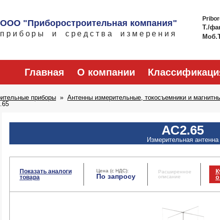
Pribo
ООО "Приборостроительная компания"
Т./фа
приборы и средства измерения
Моб.
Главная
О компании
Классификаци
рительные приборы
Антенны измерительные, токосъемники и магнитн
.65
АС2.65
Измерительная антенна
Показать аналоги
Цена (с НДС):
К
Расширенное
По запросу
товара
описание
о