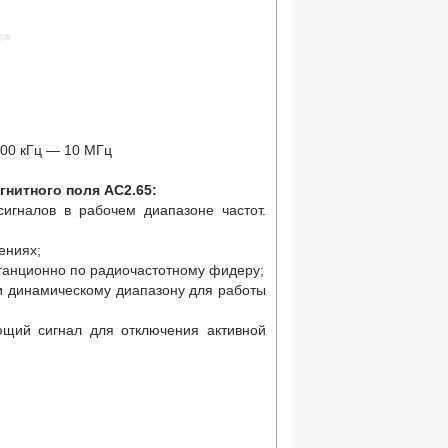
300 кГц — 10 МГц
гнитного поля
АС2.65
:
игналов в рабочем диапазоне частот.
;
ениях;
танционно по радиочастотному фидеру;
и динамическому диапазону для работы
ющий сигнал для отключения активной