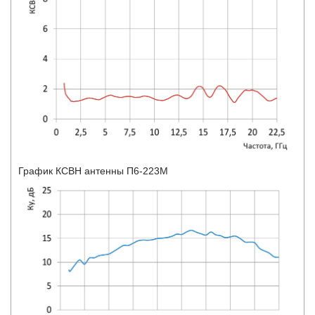
График КСВН антенны П6-223М