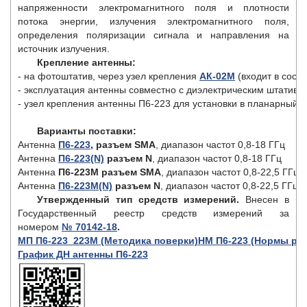
напряженности электромагнитного поля и плотности
потока энергии, излучения электромагнитного поля,
определения поляризации сигнала и направления на
источник излучения.
Крепление антенны:
- на фотоштатив, через узел крепления 
АК-02М
 (входит в соста
- эксплуатация антенны совместно с диэлектрическим штативо
- узел крепления антенны П6-223 для установки в планарный с
Варианты поставки:
Антенна 
П6-223
, разъем SMA
, диапазон частот 0,8-18 ГГц

Антенна 
П6-223(N)
р
азъем N
, диапазон частот 0,8-18 ГГц

Антенна 
П6-223М разъем SMA
, диапазон частот 0,8-22,5 ГГц

Антенна 
П6-223М(N)
 разъем N
, диапазон частот 0,8-22,5 ГГц
Утвержденный тип средств измерений.
Внесен в
Государственный реестр средств измерений за
номером
№ 70142-18
.
МП П6-223_223М (Методика поверки)
НМ П6-223 (Нормы ра
График ДН антенны П6-223