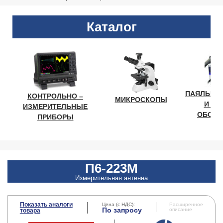
Каталог
ПАЯЛЬНО
КОНТРОЛЬНО –
МИКРОСКОПЫ
И ЛА
ИЗМЕРИТЕЛЬНЫЕ
ОБОРУ
ПРИБОРЫ
П6-223М
Измерительная антенна
Показать аналоги
Цена (с НДС):
Расширенное
По запросу
описание
товара