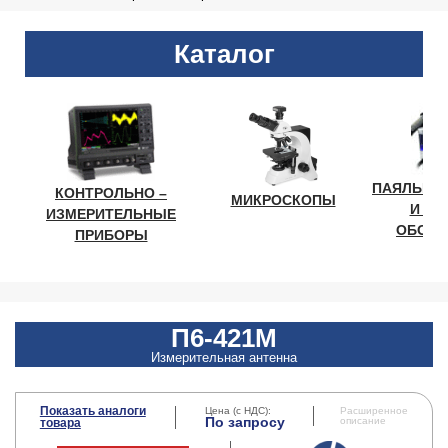
Каталог
ПАЯЛЬНО
КОНТРОЛЬНО –
МИКРОСКОПЫ
И ЛА
ИЗМЕРИТЕЛЬНЫЕ
ОБОРУ
ПРИБОРЫ
П6-421М
Измерительная антенна
Показать аналоги
Цена (с НДС):
Расширенное
По запросу
описание
товара