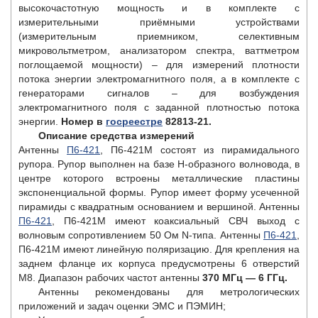
высокочастотную мощность и в комплекте с
измерительными приёмными устройствами
(измерительным приемником, селективным
микровольтметром, анализатором спектра, ваттметром
поглощаемой мощности) – для измерений плотности
потока энергии электромагнитного поля, а в комплекте с
генераторами сигналов – для возбуждения
электромагнитного поля с заданной плотностью потока
энергии.
Номер в
госреестре
82813-21.
Описание средства измерений
Антенны
П6-421
, П6-421М состоят из пирамидального
рупора. Рупор выполнен на базе Н-образного волновода, в
центре которого встроены металлические пластины
экспоненциальной формы. Рупор имеет форму усеченной
пирамиды с квадратным основанием и вершиной. Антенны
П6-421
, П6-421М имеют коаксиальный СВЧ выход с
волновым сопротивлением 50 Ом N-типа. Антенны
П6-421
,
П6-421М имеют линейную поляризацию. Для крепления на
заднем фланце их корпуса предусмотрены 6 отверстий
М8. Диапазон рабочих частот антенны
370 МГц — 6 ГГц.
Антенны рекомендованы для метрологических
приложений и задач оценки ЭМС и ПЭМИН;