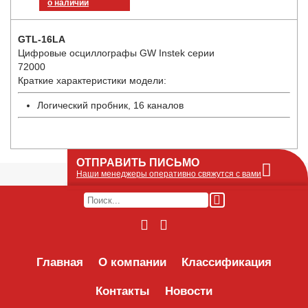
о наличии
GTL-16LA
Цифровые осциллографы GW Instek серии
72000
Краткие характеристики модели:
Логический пробник, 16 каналов
ОТПРАВИТЬ ПИСЬМО
Наши менеджеры оперативно свяжутся с вами
Оставьте Ваше сообщение или запрос по
наличию оборудования в этой форме, мы
его получим по e-mail и оперативно ответим!
Интересуемое оборудование:
Главная
О компании
Классификация
Контакты
Новости