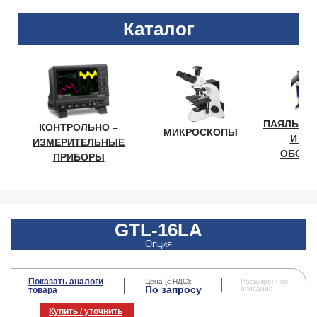
Каталог
ПАЯЛЬНО
КОНТРОЛЬНО –
МИКРОСКОПЫ
И ЛА
ИЗМЕРИТЕЛЬНЫЕ
ОБОРУ
ПРИБОРЫ
GTL-16LA
Опция
Показать аналоги
Цена (с НДС):
Расширенное
По запросу
описание
товара
Купить / уточнить