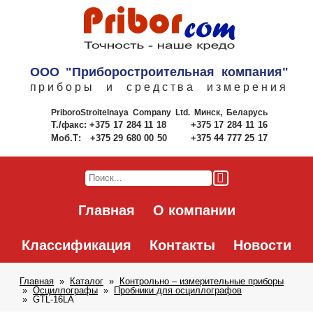
ООО "Приборостроительная компания"
приборы и средства измерения
PriboroStroitelnaya Company Ltd.
Минск, Беларусь
Т./факс:
+375 17 284 11 18
+375 17 284 11 16
Моб.Т:
+375 29 680 00 50
+375 44 777 25 17
Главная
О компании
Классификация
Контакты
Новости
Главная
Каталог
Контрольно – измерительные приборы
Осциллографы
Пробники для осциллографов
GTL-16LA