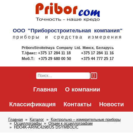
ООО "Приборостроительная компания"
приборы и средства измерения
PriboroStroitelnaya Company Ltd.
Минск, Беларусь
Т./факс:
+375 17 284 11 18
+375 17 284 11 16
Моб.Т:
+375 29 680 00 50
+375 44 777 25 17
Главная
О компании
Классификация
Контакты
Новости
Главная
Каталог
Контрольно – измерительные приборы
Осциллографы
Опции к осциллографам
HDO4K-ARINC429BUS DSYMBOLIC