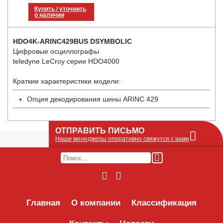
Купить / уточнить
о наличии
HDO4K-ARINC429BUS DSYMBOLIC
Цифровые осциллографы
teledyne LeCroy серии HDO4000
Краткие характеристики модели:
Опция декодирования шины ARINC 429
ОТПРАВИТЬ ПИСЬМО
Наши менеджеры оперативно свяжутся с вами
Оставьте Ваше сообщение или запрос по
наличию оборудования в этой форме, мы
его получим по e-mail и оперативно ответим!
Интересуемое оборудование:
Главная
О компании
Классификация