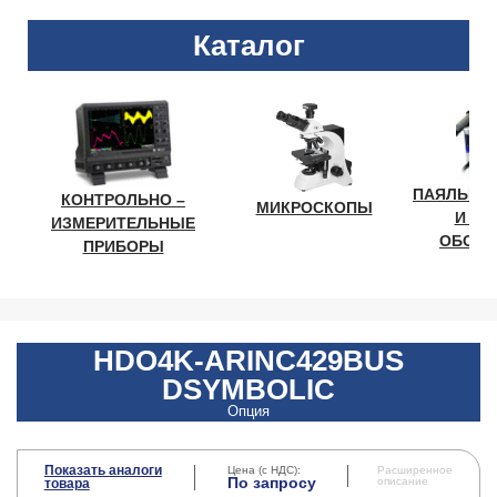
Каталог
ПАЯЛЬНО
КОНТРОЛЬНО –
МИКРОСКОПЫ
И ЛА
ИЗМЕРИТЕЛЬНЫЕ
ОБОРУ
ПРИБОРЫ
HDO4K-ARINC429BUS
DSYMBOLIC
Опция
Показать аналоги
Цена (с НДС):
Расширенное
По запросу
описание
товара