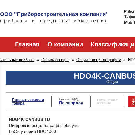
Pribo
ООО "Приборостроительная компания"
Т./фа
приборы и средства измерения
Моб.
Главная
О компании
Классификаци
рительные приборы
Осциллографы
Опции к осциллографам
HD
HDO4K-CANBU
Опция
Показать аналоги
Цена (с НДС):
К
Расширенное
По запросу
товара
описание
о
HDO4K-CANBUS TD
Цифровые осциллографы teledyne
LeCroy серии HDO4000