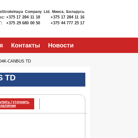
roStroitelnaya Company Ltd.
Минск, Беларусь
кс:
+375 17 284 11 18
+375 17 284 11 16
Т:
+375 29 680 00 50
+375 44 777 25 17
я
Контакты
Новости
O4K-CANBUS TD
S TD
упить / уточнить
 наличии