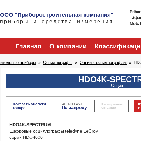
Pribo
ООО "Приборостроительная компания"
Т./фа
приборы и средства измерения
Моб.
Главная
О компании
Классификаци
рительные приборы
Осциллографы
Опции к осциллографам
HD
HDO4K-SPECT
Опция
Показать аналоги
Цена (с НДС):
К
Расширенное
По запросу
товара
описание
о
HDO4K-SPECTRUM
Цифровые осциллографы teledyne LeCroy
серии HDO4000