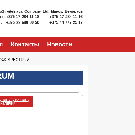
roStroitelnaya Company Ltd.
Минск, Беларусь
кс:
+375 17 284 11 18
+375 17 284 11 16
Т:
+375 29 680 00 50
+375 44 777 25 17
я
Контакты
Новости
O4K-SPECTRUM
RUM
упить / уточнить
 наличии