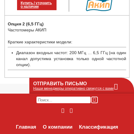
Купить / уточнить
о наличии
Опция 2 (6,5 ГГц)
Частотомеры АКИП
Краткие характеристики модели:
Диапазон входных частот: 200 МГц … 6,5 ГГц (на один
канал допустима установка только одной частотной
опции).
ОТПРАВИТЬ ПИСЬМО
Наши менеджеры оперативно свяжутся с вами
Оставьте Ваше сообщение или запрос по
наличию оборудования в этой форме, мы
его получим по e-mail и оперативно ответим!
Интересуемое оборудование:
Главная
О компании
Классификация