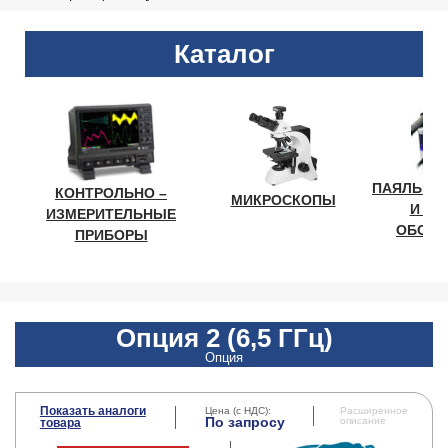
Каталог
ПАЯЛЬНО
КОНТРОЛЬНО –
МИКРОСКОПЫ
И ЛА
ИЗМЕРИТЕЛЬНЫЕ
ОБОРУ
ПРИБОРЫ
Опция 2 (6,5 ГГц)
Опция
Показать аналоги
Цена (с НДС):
Расширенное
По запросу
описание
товара