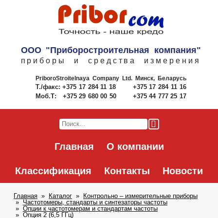
ООО "Приборостроительная компания"
приборы и средства измерения
PriboroStroitelnaya Company Ltd.
Минск, Беларусь
Т./факс:
+375 17 284 11 18
+375 17 284 11 16
Моб.Т:
+375 29 680 00 50
+375 44 777 25 17
Главная
О компании
Классификация
Контакты
Новости
Главная
Каталог
Контрольно – измерительные приборы
Частотомеры, стандарты и синтезаторы частоты
Опции к частотомерам и стандартам частоты
Опция 2 (6,5 ГГц)