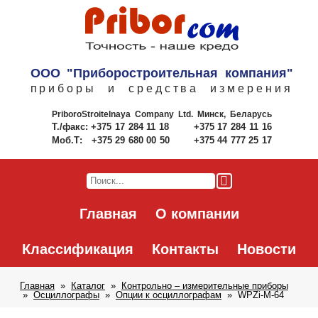
ООО "Приборостроительная компания"
приборы и средства измерения
PriboroStroitelnaya Company Ltd.
Минск, Беларусь
Т./факс:
+375 17 284 11 18
+375 17 284 11 16
Моб.Т:
+375 29 680 00 50
+375 44 777 25 17
Главная
О компании
Классификация
Контакты
Новости
Главная
Каталог
Контрольно – измерительные приборы
Осциллографы
Опции к осциллографам
WPZi-M-64