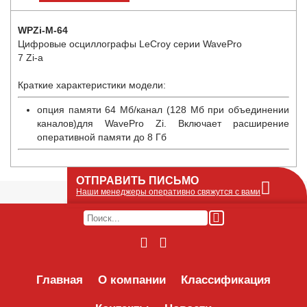
WPZi-M-64
Цифровые осциллографы LeCroy серии WavePro
7 Zi-a
Краткие характеристики модели:
опция памяти 64 Mб/канал (128 Мб при объединении
каналов)для WavePro Zi. Включает расширение
оперативной памяти до 8 Гб
ОТПРАВИТЬ ПИСЬМО
Наши менеджеры оперативно свяжутся с вами
Оставьте Ваше сообщение или запрос по
наличию оборудования в этой форме, мы
его получим по e-mail и оперативно ответим!
Интересуемое оборудование:
Главная
О компании
Классификация