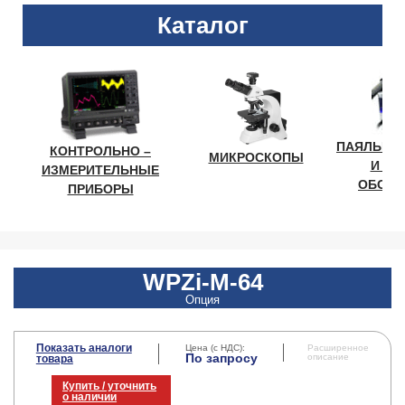
Каталог
ПАЯЛЬНО
КОНТРОЛЬНО –
МИКРОСКОПЫ
И ЛА
ИЗМЕРИТЕЛЬНЫЕ
ОБОРУ
ПРИБОРЫ
WPZi-M-64
Опция
Показать аналоги
Цена (с НДС):
Расширенное
По запросу
описание
товара
Купить / уточнить
о наличии