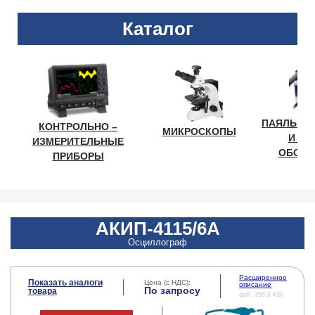
Каталог
ПАЯЛЬНО
КОНТРОЛЬНО –
МИКРОСКОПЫ
И ЛА
ИЗМЕРИТЕЛЬНЫЕ
ОБОРУ
ПРИБОРЫ
АКИП-4115/6А
Осциллограф
Расширенное
Показать аналоги
Цена (с НДС):
описание
По запросу
товара
(pdf, 356.8 KB)