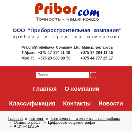
ООО "Приборостроительная компания"
приборы и средства измерения
PriboroStroitelnaya Company Ltd.
Минск, Беларусь
Т./факс:
+375 17 284 11 18
+375 17 284 11 16
Моб.Т:
+375 29 680 00 50
+375 44 777 25 17
Главная
О компании
Классификация
Контакты
Новости
Главная
Каталог
Контрольно – измерительные приборы
Осциллографы
Цифровые осциллографы
АКИП-4115/6А