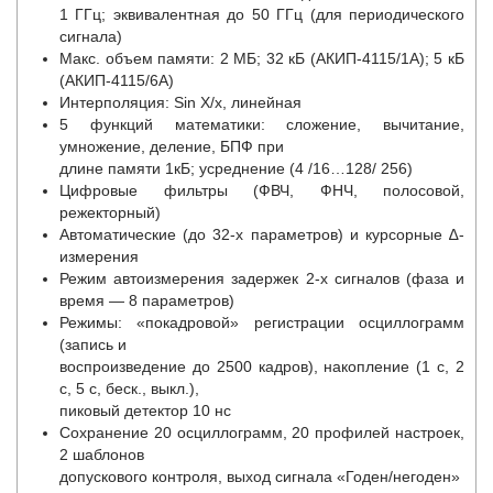
1 ГГц; эквивалентная до 50 ГГц (для периодического
сигнала)
Макс. объем памяти: 2 МБ; 32 кБ (АКИП-4115/1А); 5 кБ
(АКИП-4115/6А)
Интерполяция: Sin X/х, линейная
5 функций математики: сложение, вычитание,
умножение, деление, БПФ при
длине памяти 1кБ; усреднение (4 /16…128/ 256)
Цифровые фильтры (ФВЧ, ФНЧ, полосовой,
режекторный)
Автоматические (до 32-х параметров) и курсорные ∆-
измерения
Режим автоизмерения задержек 2-х сигналов (фаза и
время — 8 параметров)
Режимы: «покадровой» регистрации осциллограмм
(запись и
воспроизведение до 2500 кадров), накопление (1 с, 2
с, 5 с, беск., выкл.),
пиковый детектор 10 нс
Сохранение 20 осциллограмм, 20 профилей настроек,
2 шаблонов
допускового контроля, выход сигнала «Годен/негоден»