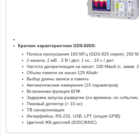
Краткие характеристики GDS-820S:
Полоса пропускания 150 МГц (GDS-820 серия); 250 М
2 канала; 2 мВ…5 В / дел; 1 нс…10 с / дел
Частота дискретизации на канал: 100 Мвыб./с, эквив. 2
Объем памяти на канал 125 Кбайт
Выбор длины записи в память
Автоматические измерения (15 параметров)
Встроенная функция БПФ
Задержка запуска развертки (по времени, по событию
Пиковый детектор (> 10 нс)
ТВ синхронизация
Интерфейсы: RS-232, USB, LPT (опция GPIB)
Цветной ЖК-дисплей (820С/840С)