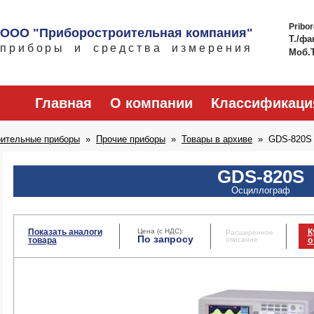
Pribo
ООО "Приборостроительная компания"
Т./фа
приборы и средства измерения
Моб.
Главная
О компании
Классификаци
рительные приборы
Прочие приборы
Товары в архиве
GDS-820S
GDS-820S
Осциллограф
Показать аналоги
Цена (с НДС):
К
Расширенное
По запросу
товара
описание
о