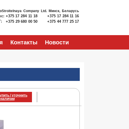
roStroitelnaya Company Ltd.
Минск, Беларусь
кс:
+375 17 284 11 18
+375 17 284 11 16
Т:
+375 29 680 00 50
+375 44 777 25 17
я
Контакты
Новости
упить / уточнить
 наличии