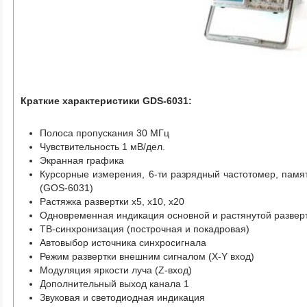
Краткие характеристики GDS-6031:
Полоса пропускания 30 МГц
Чувствительность 1 мВ/дел.
Экранная графика
Курсорные измерения, 6-ти разрядный частотомер, памя
(GOS-6031)
Растяжка развертки х5, х10, х20
Одновременная индикация основной и растянутой развер
ТВ-синхронизация (построчная и покадровая)
Автовыбор источника синхросигнала
Режим развертки внешним сигналом (X-Y вход)
Модуляция яркости луча (Z-вход)
Дополнительный выход канала 1
Звуковая и светодиодная индикация