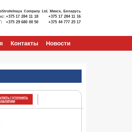
roStroitelnaya Company Ltd.
Минск, Беларусь
кс:
+375 17 284 11 18
+375 17 284 11 16
Т:
+375 29 680 00 50
+375 44 777 25 17
я
Контакты
Новости
упить / уточнить
 наличии