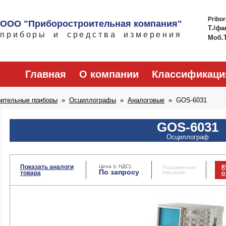
Pribo
ООО "Приборостроительная компания"
Т./фа
приборы и средства измерения
Моб.
Главная
О компании
Классификаци
рительные приборы
Осциллографы
Аналоговые
GOS-6031
GOS-6031
Осциллограф
Показать аналоги
Цена (с НДС):
К
Расширенное
По запросу
товара
описание
о