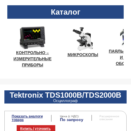
Каталог
ПАЯЛЬНО
КОНТРОЛЬНО –
МИКРОСКОПЫ
И ЛА
ИЗМЕРИТЕЛЬНЫЕ
ОБОРУ
ПРИБОРЫ
Tektronix TDS1000B/TDS2000B
Осциллограф
Показать аналоги
Цена (с НДС):
Расширенное
По запросу
описание
товара
Купить / уточнить