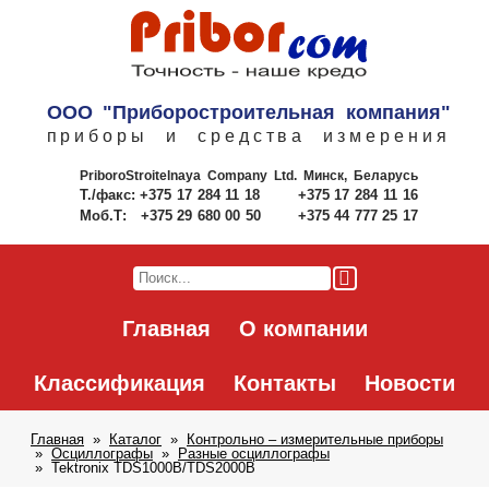
ООО "Приборостроительная компания"
приборы и средства измерения
PriboroStroitelnaya Company Ltd.
Минск, Беларусь
Т./факс:
+375 17 284 11 18
+375 17 284 11 16
Моб.Т:
+375 29 680 00 50
+375 44 777 25 17
Главная
О компании
Классификация
Контакты
Новости
Главная
Каталог
Контрольно – измерительные приборы
Осциллографы
Разные осциллографы
Tektronix TDS1000B/TDS2000B