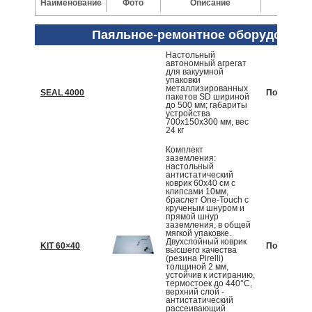
Наименование
Фото
Описание
Цена
Паяльное-ремонтное оборудовани
Настольный
автономный агрегат
для вакуумной
упаковки
металлизированных
SEAL 4000
По запрос
пакетов SD шириной
до 500 мм; габариты
устройства
700x150x300 мм, вес
24 кг
Комплект
заземления:
настольный
антистатический
коврик 60x40 см с
клипсами 10мм,
браслет One-Touch с
крученым шнуром и
прямой шнур
заземления, в общей
мягкой упаковке.
Двухслойный коврик
KIT 60×40
По запрос
высшего качества
(резина Pirelli)
толщиной 2 мм,
устойчив к истиранию,
термостоек до 440°C,
верхний слой -
антистатический
рассеивающий