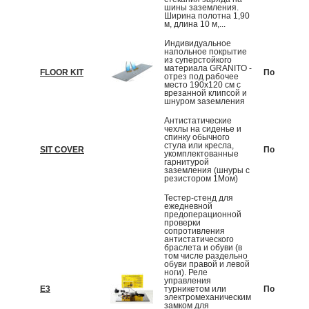
шины заземления.
Ширина полотна 1,90
м, длина 10 м,...
Индивидуальное
напольное покрытие
из суперстойкого
материала GRANITO -
FLOOR KIT
По запрос
отрез под рабочее
место 190x120 cм с
врезанной клипсой и
шнуром заземления
Антистатические
чехлы на сиденье и
спинку обычного
стула или кресла,
SIT COVER
По запрос
укомплектованные
гарнитурой
заземления (шнуры с
резистором 1Мом)
Тестер-стенд для
ежедневной
предоперационной
проверки
сопротивления
антистатического
браслета и обуви (в
том числе раздельно
обуви правой и левой
ноги). Реле
управления
E3
турникетом или
По запрос
электромеханическим
замком для