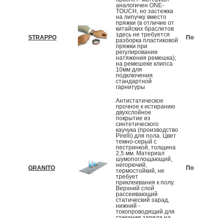
аналогичен ONE-
TOUCH, но застежка
на липучку вместо
пряжки (в отличие от
китайских браслетов
здесь не требуется
STRAPPO
По запрос
разборка пластиковой
пряжки при
регулировании
натяжения ремешка);
на ремешеке клипса
10мм для
подключения
стандартной
гарнитуры
Антистатическое
прочное к истиранию
двухслойное
покрытие из
синтетического
каучука (производство
Pirelli) для пола. Цвет
темно-cерый с
пестринкой, толщина
2,5 мм. Материал
шумопоглощающий,
негорючий,
GRANITO
По запрос
термостойкий, не
требует
приклеивания к полу.
Верхний слой
рассеивающий
статический зарад,
нижний -
токопроводящий для
стекания заряда на