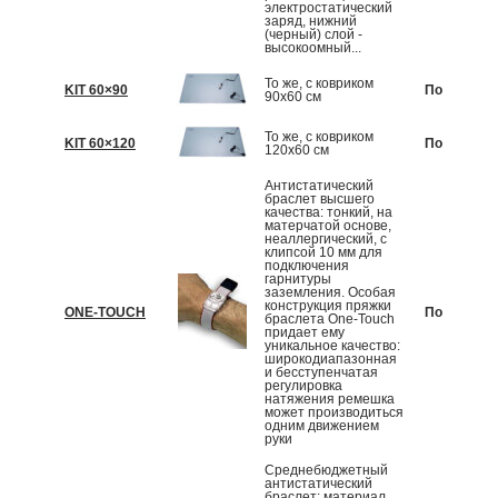
электростатический
заряд, нижний
(черный) слой -
высокоомный...
То же, с ковриком
KIT 60×90
По запрос
90x60 см
То же, с ковриком
KIT 60×120
По запрос
120x60 см
Антистатический
браслет высшего
качества: тонкий, на
матерчатой основе,
неаллергический, с
клипсой 10 мм для
подключения
гарнитуры
заземления. Особая
конструкция пряжки
ONE-TOUCH
По запрос
браслета Onе-Touch
придает ему
уникальное качество:
широкодиапазонная
и бесступенчатая
регулировка
натяжения ремешка
может производиться
одним движением
руки
Среднебюджетный
антистатический
браслет: материал