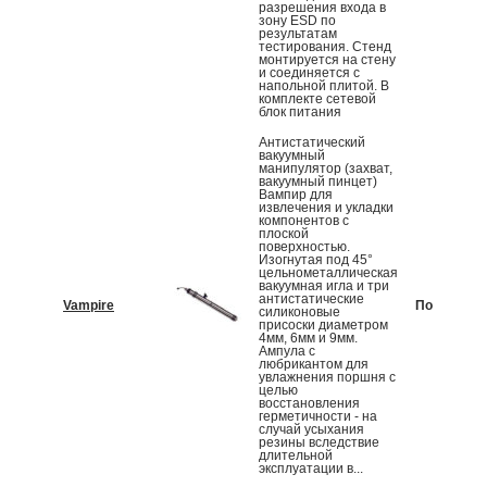
разрешения входа в
зону ESD по
результатам
тестирования. Стенд
монтируется на стену
и соединяется с
напольной плитой. В
комплекте сетевой
блок питания
Антистатический
вакуумный
манипулятор (захват,
вакуумный пинцет)
Вампир для
извлечения и укладки
компонентов с
плоской
поверхностью.
Изогнутая под 45°
цельнометаллическая
вакуумная игла и три
антистатические
Vampire
По запрос
силиконовые
присоски диаметром
4мм, 6мм и 9мм.
Ампула с
любрикантом для
увлажнения поршня с
целью
восстановления
герметичности - на
случай усыхания
резины вследствие
длительной
эксплуатации в...