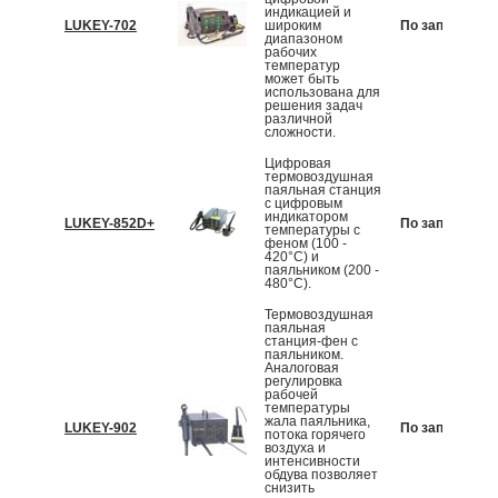
индикацией и
LUKEY-702
широким
По запросу
диапазоном
рабочих
температур
может быть
использована для
решения задач
различной
сложности.
Цифровая
термовоздушная
паяльная станция
с цифровым
индикатором
LUKEY-852D+
По запросу
температуры с
феном (100 -
420°C) и
паяльником (200 -
480°C).
Термовоздушная
паяльная
станция-фен с
паяльником.
Аналоговая
регулировка
рабочей
температуры
жала паяльника,
LUKEY-902
По запросу
потока горячего
воздуха и
интенсивности
обдува позволяет
снизить