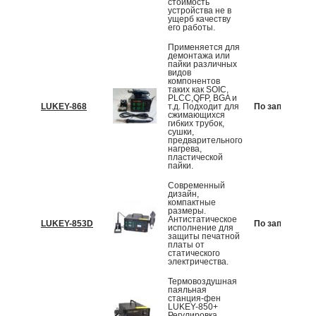
стоимость
устройства не в
ущерб качеству
его работы.
Применяется для
демонтажа или
пайки различных
видов
компонентов
таких как SOIC,
PLCC,QFP, BGA и
LUKEY-868
т.д. Подходит для
По запросу
сжимающихся
гибких трубок,
сушки,
предварительного
нагрева,
пластической
пайки.
Современный
дизайн,
компактные
размеры.
Антистатическое
LUKEY-853D
По запросу
исполнение для
защиты печатной
платы от
статического
электричества.
Термовоздушная
паяльная
станция-фен
LUKEY-850+
Регулировка