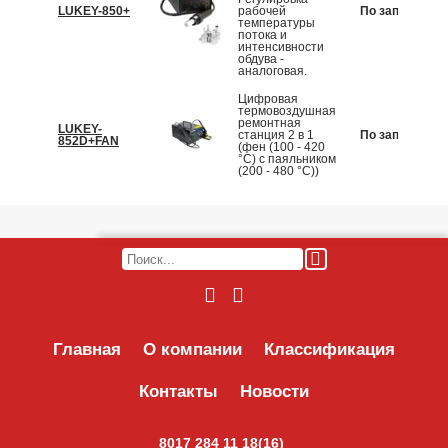
LUKEY-850+
рабочей
По запросу
температуры
потока и
интенсивности
обдува -
аналоговая.
Цифровая
термовоздушная
ремонтная
LUKEY-
станция 2 в 1
По запросу
852D+FAN
(фен (100 - 420
°C) с паяльником
(200 - 480 °C))
Главная
О компании
Классификация
Контакты
Новости
8017 284 11 18(16)