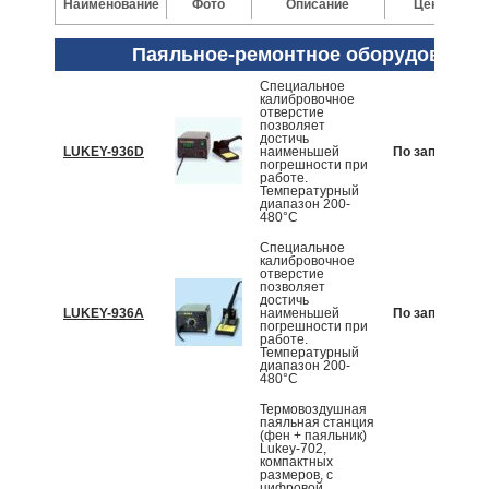
Наименование
Фото
Описание
Цена
Паяльное-ремонтное оборудование
Специальное
калибровочное
отверстие
позволяет
достичь
LUKEY-936D
наименьшей
По запросу
погрешности при
работе.
Температурный
диапазон 200-
480°C
Специальное
калибровочное
отверстие
позволяет
достичь
LUKEY-936A
наименьшей
По запросу
погрешности при
работе.
Температурный
диапазон 200-
480°C
Термовоздушная
паяльная станция
(фен + паяльник)
Lukey-702,
компактных
размеров, с
цифровой