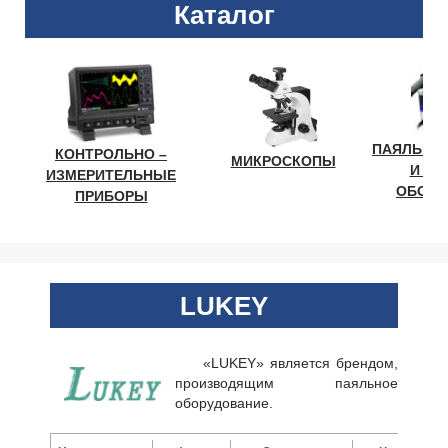
Каталог
ПАЯЛЬНО
КОНТРОЛЬНО –
МИКРОСКОПЫ
И ЛА
ИЗМЕРИТЕЛЬНЫЕ
ОБОРУ
ПРИБОРЫ
LUKEY
«LUKEY» является брендом,
производящим паяльное
оборудование.