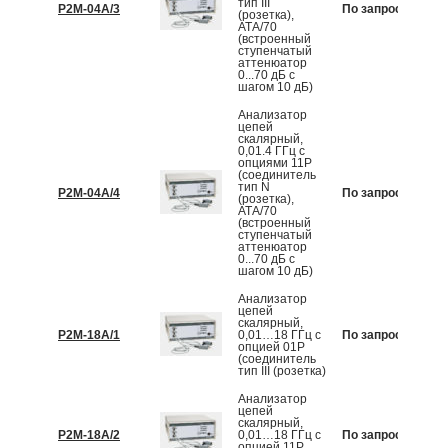
тип III
Р2М-04А/3
По запросу
К
(розетка),
АТА/70
(встроенный
ступенчатый
аттенюатор
0...70 дБ с
шагом 10 дБ)
Анализатор
цепей
скалярный,
0,01.4 ГГц с
опциями 11Р
(соединитель
тип N
Р2М-04А/4
По запросу
К
(розетка),
АТА/70
(встроенный
ступенчатый
аттенюатор
0...70 дБ с
шагом 10 дБ)
Анализатор
цепей
скалярный,
Р2М-18А/1
0,01…18 ГГц с
По запросу
К
опцией 01Р
(соединитель
тип III (розетка)
Анализатор
цепей
скалярный,
Р2М-18А/2
0,01…18 ГГц с
По запросу
К
опцией 11Р