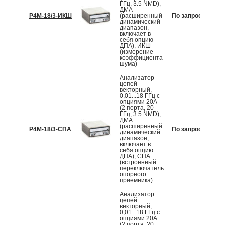
ГГц, 3.5 NMD),
ДМА
Р4М-18/3-ИКШ
(расширенный
По запросу
К
динамический
диапазон,
включает в
себя опцию
ДПА), ИКШ
(измерение
коэффициента
шума)
Анализатор
цепей
векторный,
0,01...18 ГГц с
опциями 20А
(2 порта, 20
ГГц, 3.5 NMD),
ДМА
(расширенный
Р4М-18/3-СПА
По запросу
К
динамический
диапазон,
включает в
себя опцию
ДПА), СПА
(встроенный
переключатель
опорного
приемника)
Анализатор
цепей
векторный,
0,01...18 ГГц с
опциями 20А
(2 порта, 20