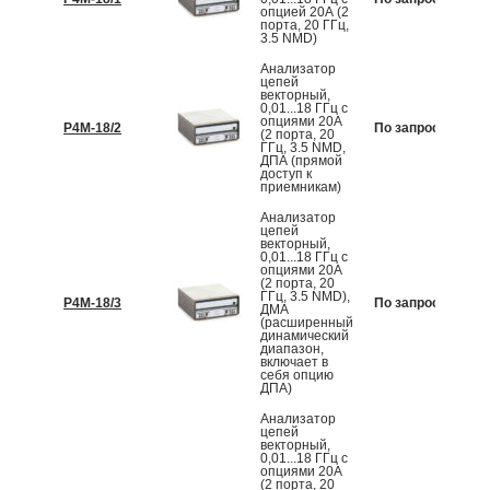
опцией 20А (2
порта, 20 ГГц,
3.5 NMD)
Анализатор
цепей
векторный,
0,01...18 ГГц с
опциями 20А
Р4М-18/2
По запросу
К
(2 порта, 20
ГГц, 3.5 NMD,
ДПА (прямой
доступ к
приемникам)
Анализатор
цепей
векторный,
0,01...18 ГГц с
опциями 20А
(2 порта, 20
ГГц, 3.5 NMD),
Р4М-18/3
По запросу
К
ДМА
(расширенный
динамический
диапазон,
включает в
себя опцию
ДПА)
Анализатор
цепей
векторный,
0,01...18 ГГц с
опциями 20А
(2 порта, 20