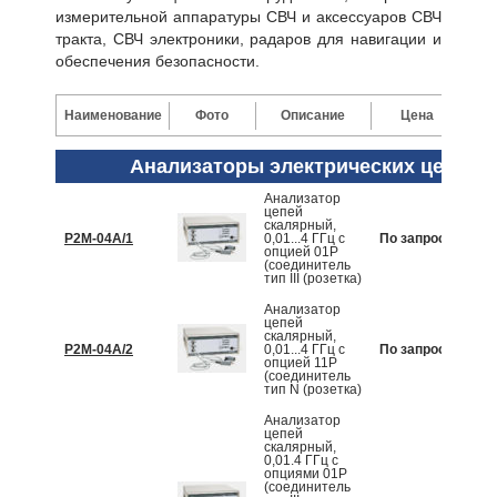
измерительной аппаратуры СВЧ и аксессуаров СВЧ
тракта, СВЧ электроники, радаров для навигации и
обеспечения безопасности.
Наименование
Фото
Описание
Цена
Анализаторы электрических цепей
Анализатор
цепей
скалярный,
Р2М-04А/1
0,01...4 ГГц с
По запросу
К
опцией 01Р
(соединитель
тип III (розетка)
Анализатор
цепей
скалярный,
Р2М-04А/2
0,01...4 ГГц с
По запросу
К
опцией 11Р
(соединитель
тип N (розетка)
Анализатор
цепей
скалярный,
0,01.4 ГГц с
опциями 01Р
(соединитель