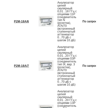
Анализатор
цепей
скалярный
0,01...18 ГГц с
опциями 11Р
(соединитель
тип N
Р2М-18А/6
По запросу
К
(розетка),
АТА/70
(встроенный
ступенчатый
аттенюатор
0...70 дБ с
шагом 10 дБ)
Анализатор
цепей
скалярный
0,01...20 ГГц с
опциями 03Р
(соединитель
тип IX, вар. 3
Р2М-18А/7
По запросу
К
(розетка),
АТА/70
(встроенный
ступенчатый
аттенюатор
0...70 дБ с
шагом 10 дБ)
Анализатор
цепей
скалярный
0,01...20 ГГц с
опциями 13Р
(соединитель