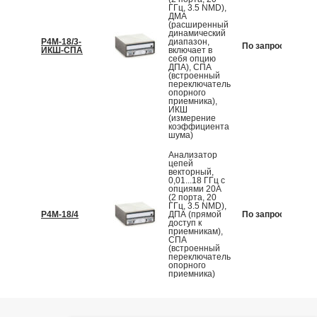
ГГц, 3.5 NMD),
ДМА
(расширенный
динамический
Р4М-18/3-
диапазон,
По запросу
К
ИКШ-СПА
включает в
себя опцию
ДПА), СПА
(встроенный
переключатель
опорного
приемника),
ИКШ
(измерение
коэффициента
шума)
Анализатор
цепей
векторный,
0,01...18 ГГц с
опциями 20А
(2 порта, 20
ГГц, 3.5 NMD),
Р4М-18/4
ДПА (прямой
По запросу
К
доступ к
приемникам),
СПА
(встроенный
переключатель
опорного
приемника)