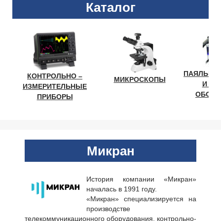
Каталог
ПАЯЛЬНО
КОНТРОЛЬНО –
МИКРОСКОПЫ
И ЛА
ИЗМЕРИТЕЛЬНЫЕ
ОБОРУ
ПРИБОРЫ
Микран
История компании «Микран»
началась в 1991 году.
«Микран» специализируется на
производстве
телекоммуникационного оборудования, контрольно-