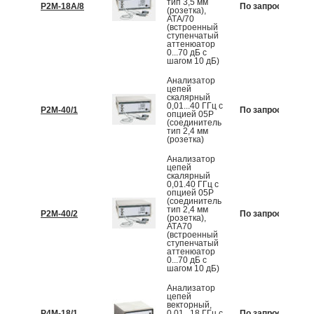
тип 3,5 мм
Р2М-18А/8
По запросу
К
(розетка),
АТА/70
(встроенный
ступенчатый
аттенюатор
0...70 дБ с
шагом 10 дБ)
Анализатор
цепей
скалярный
0,01...40 ГГц с
Р2М-40/1
По запросу
К
опцией 05Р
(соединитель
тип 2,4 мм
(розетка)
Анализатор
цепей
скалярный
0,01.40 ГГц с
опцией 05Р
(соединитель
тип 2,4 мм
Р2М-40/2
По запросу
К
(розетка),
АТА70
(встроенный
ступенчатый
аттенюатор
0...70 дБ с
шагом 10 дБ)
Анализатор
цепей
векторный,
Р4М-18/1
0,01...18 ГГц с
По запросу
К