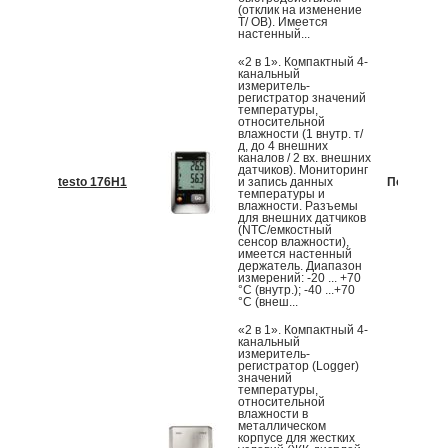
(отклик на изменение
Т/ ОВ). Имеется
настенный...
«2 в 1». Компактный 4-
канальный
измеритель-
регистратор значений
температуры,
относительной
влажности (1 внутр. т/
д, до 4 внешних
каналов / 2 вх. внешних
датчиков). Мониторинг
testo 176H1
и запись данных
По запрос
температуры и
влажности. Разъемы
для внешних датчиков
(NTC/емкостный
сенсор влажности),
имеется настенный
держатель. Диапазон
измерений: -20 ... +70
°С (внутр.); -40 ...+70
°С (внеш...
«2 в 1». Компактный 4-
канальный
измеритель-
регистратор (Logger)
значений
температуры,
относительной
влажности в
металлическом
корпусе для жестких