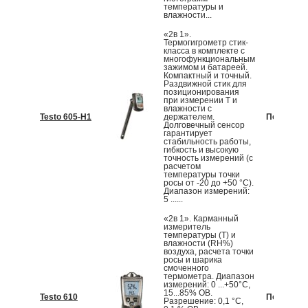
температуры и
влажности...
«2в 1».
Термогигрометр стик-
класса в комплекте с
многофункциональным
зажимом и батареей.
Компактный и точный.
Раздвижной стик для
позиционирования
при измерении T и
влажности с
Testo 605-H1
держателем.
По запрос
Долговечный сенсор
гарантирует
стабильность работы,
гибкость и высокую
точность измерений (с
расчетом
температуры точки
росы от -20 до +50 °C).
Диапазон измерений:
5 ......
«2в 1». Карманный
измеритель
температуры (T) и
влажности (RH%)
воздуха, расчета точки
росы и шарика
смоченного
термометра. Диапазон
измерений: 0 ...+50°С,
15...85% ОВ.
Testo 610
По запрос
Разрешение: 0,1 °С,