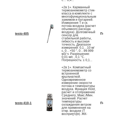
с… 0,4...
«2в 1». Карманный
термоанемометр стик-
класса в комплекте с
многофункциональным
зажимом и батареей.
Измерения T и ск.
потока воздуха (расчет
объемного расхода
воздуха). Долговечный
testo 405
По запрос
сенсор для
стабильной работы,
гибкость и высокая
точность. Диапазон
измерений: 0,1…10 м/
с, 0…+50 °, 0…99.999
м3/ ч. Разрешение:
0,01 м/с , 0,1 °С.
Погрешность: ± 0,1...
«2в 1». Компактный
термоанемометр со
встроенной
крыльчаткой.
Одновременное
измерение скорости
потока и температуры
воздуха. Функция Hold,
расчет и отображение
Среднего, Макс./Мин.
значений. Расчет
температуры
testo 410-1
По запрос
охлаждения ветром
для применения на
откр. воздухе (T
восприятия). ЖК-