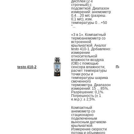
дисплей (2-х
строчный) с
подсветкой. Диапазон
измерений: анемометр
0,4…20 м/с (разреш.
0,1 м/с), изм.
температуры 0…+50
°...
«3 в 1». Компактный
термоанемометр со
встроенной
крыльчаткой. Аналог
testo 410-1. Добавлено:
измерение
относительной
влажности воздуха
(ОВ) с помощью
testo 410-2
сенсора влажности,
По запрос
расчет температуры
точки росы и
температуры шарика
смоченного
термометра. Диапазон
измерений: 15 ... 85%.
Разрешение: 0,1%.
Погрешность (± 1
е.м.р.): ± 2,5%.
Компактный
анемометр со
стационарно
подключенным
выносным датчиком-
крыльчаткой.
Измерение скорости
потока и объемного