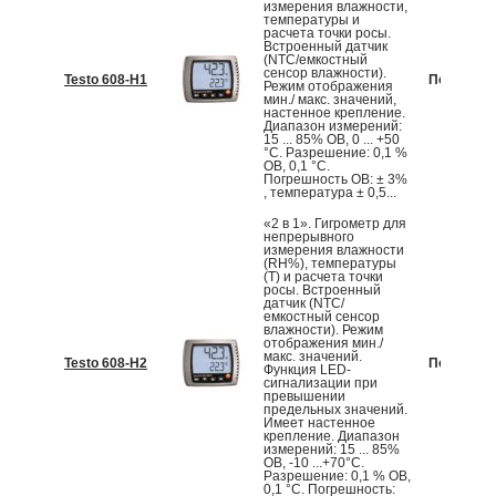
измерения влажности,
температуры и
расчета точки росы.
Встроенный датчик
(NTC/емкостный
сенсор влажности).
Testo 608-H1
По запрос
Режим отображения
мин./ макс. значений,
настенное крепление.
Диапазон измерений:
15 ... 85% ОВ, 0 ... +50
°С. Разрешение: 0,1 %
ОВ, 0,1 °С.
Погрешность ОВ: ± 3%
, температура ± 0,5...
«2 в 1». Гигрометр для
непрерывного
измерения влажности
(RH%), температуры
(T) и расчета точки
росы. Встроенный
датчик (NTC/
емкостный сенсор
влажности). Режим
отображения мин./
макс. значений.
Testo 608-H2
По запрос
Функция LED-
сигнализации при
превышении
предельных значений.
Имеет настенное
крепление. Диапазон
измерений: 15 ... 85%
ОВ, -10 ...+70°С.
Разрешение: 0,1 % ОВ,
0,1 °С. Погрешность: