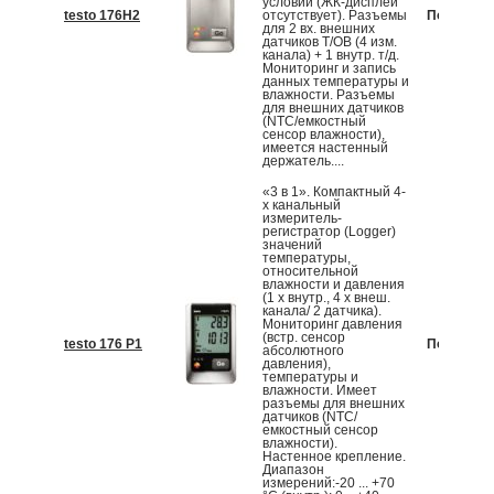
условий (ЖК-дисплей
testo 176H2
отсутствует). Разъемы
По запрос
для 2 вх. внешних
датчиков T/ОВ (4 изм.
канала) + 1 внутр. т/д.
Мониторинг и запись
данных температуры и
влажности. Разъемы
для внешних датчиков
(NTC/емкостный
сенсор влажности),
имеется настенный
держатель....
«3 в 1». Компактный 4-
х канальный
измеритель-
регистратор (Logger)
значений
температуры,
относительной
влажности и давления
(1 х внутр., 4 х внеш.
канала/ 2 датчика).
Мониторинг давления
(встр. сенсор
testo 176 P1
По запрос
абсолютного
давления),
температуры и
влажности. Имеет
разъемы для внешних
датчиков (NTC/
емкостный сенсор
влажности).
Настенное крепление.
Диапазон
измерений:-20 ... +70