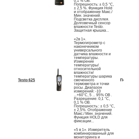
0,1 % ОВ.
Погрешность: ± 0,5 °C,
± 2,5 %. Функция Hold
и отображение Макс./
Мин. значений.
Подсветка дисплея.
Долговечный сенсор
влажности Testo.
Защитная крышка...
«2в 1».
Термогигрометр с
наконечником
универсального
датчика влажности и
температуры.
Измерение
температуры/
относительной
влажности/
температуры шарика
Testo 625
смоченного
По запрос
термометра и точки
росы. Диапазон
измерений: -10
...+60°С, 5 ... 95% ОВ .
Разрешение: 0,1 °С,
0,1 % ОВ.
Погрешность:: ± 0,5 °C,
± 2,5%. Отображение
Макс./ Мин. значений.
Функция HOLD для
фиксации...
«5 в 1». Измеритель
комбинированный для
мониторинга и