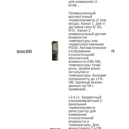
для измерения U-
коэф.,...
Промышленный
высокоточный
термогигрометр (2 изм.
входа). Канал 1: для т/
датчиков типа К/ J/S,
NTC. Канал 2:
универсальный датчик
влажности/
температуры или
термосопротивление
Pt100. Автоматическое
testo 645
отображение
По запрос
относительной/
абсолютной
влажности (ОВ/ АВ),
температуры точки
росы, уровня влаги,
энтальпии и
температуры. Базовая
погрешность до ±1%
ОВ. Удобный анализ
данных на ПК с
привязкой...
«2 в 1». Бюджетный
ультракомпактный 2-
канальный
термогигрометр-
регистратор для
измерения
относительной
влажности и
температуры. Для
мониторинга Т и ОВ