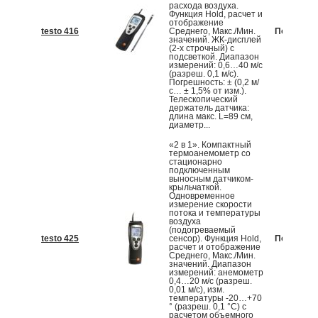
расхода воздуха.
Функция Hold, расчет и
отображение
testo 416
Среднего, Макс./Мин.
По запрос
значений. ЖК-дисплей
(2-х строчный) с
подсветкой. Диапазон
измерений: 0,6…40 м/с
(разреш. 0,1 м/с).
Погрешность: ± (0,2 м/
с… ± 1,5% от изм.).
Телескопический
держатель датчика:
длина макс. L=89 см,
диаметр...
«2 в 1». Компактный
термоанемометр со
стационарно
подключенным
выносным датчиком-
крыльчаткой.
Одновременное
измерение скорости
потока и температуры
воздуха
(подогреваемый
testo 425
сенсор). Функция Hold,
По запрос
расчет и отображение
Среднего, Макс./Мин.
значений. Диапазон
измерений: анемометр
0,4…20 м/с (разреш.
0,01 м/с), изм.
температуры -20…+70
° (разреш. 0,1 °С) с
расчетом объемного