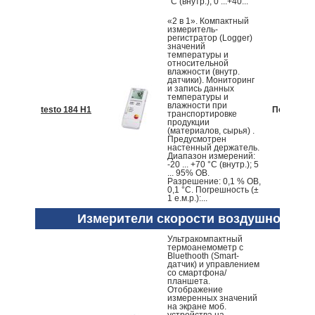
°С (внутр.); 0 ...+40...
«2 в 1». Компактный
измеритель-
регистратор (Logger)
значений
температуры и
относительной
влажности (внутр.
датчики). Мониторинг
и запись данных
температуры и
влажности при
testo 184 H1
По запрос
транспортировке
продукции
(материалов, сырья) .
Предусмотрен
настенный держатель.
Диапазон измерений:
-20 ... +70 °С (внутр.); 5
... 95% ОВ.
Разрешение: 0,1 % ОВ,
0,1 °С. Погрешность (±
1 е.м.р.):...
Измерители скорости воздушного по
Ультракомпактный
термоанемометр с
Bluethooth (Smart-
датчик) и управлением
со смартфона/
планшета.
Отображение
измеренных значений
на экране моб.