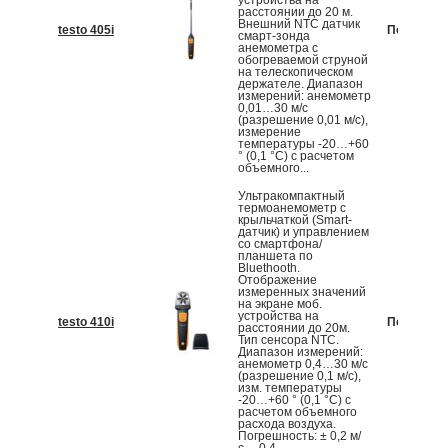
устройства на
расстоянии до 20 м.
Внешний NTC датчик
testo 405i
По запрос
смарт-зонда
анемометра с
обогреваемой струной
на телескопическом
держателе. Диапазон
измерений: анемометр
0,01…30 м/с
(разрешение 0,01 м/с),
измерение
температуры -20…+60
° (0,1 °С) с расчетом
объемного...
Ультракомпактный
термоанемометр с
крыльчаткой (Smart-
датчик) и управлением
со смартфона/
планшета по
Bluethooth.
Отображение
измеренных значений
на экране моб.
устройства на
testo 410i
По запрос
расстоянии до 20м.
Тип сенсора NTC.
Диапазон измерений:
анемометр 0,4…30 м/с
(разрешение 0,1 м/с),
изм. температуры
-20…+60 ° (0,1 °С) с
расчетом объемного
расхода воздуха.
Погрешность: ± 0,2 м/