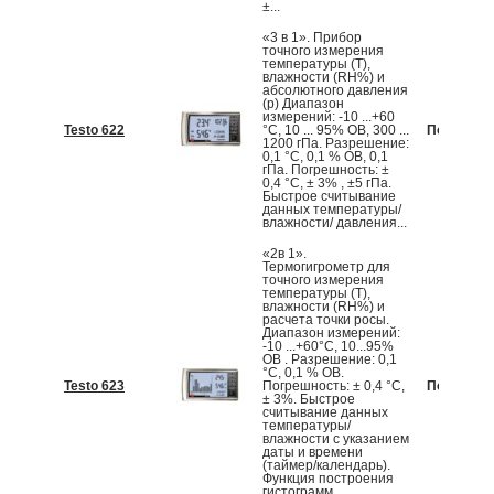
±...
«3 в 1». Прибор
точного измерения
температуры (T),
влажности (RH%) и
абсолютного давления
(p) Диапазон
измерений: -10 ...+60
Testo 622
°С, 10 ... 95% ОВ, 300 ...
По запрос
1200 гПа. Разрешение:
0,1 °С, 0,1 % ОВ, 0,1
гПа. Погрешность: ±
0,4 °C, ± 3% , ±5 гПа.
Быстрое считывание
данных температуры/
влажности/ давления...
«2в 1».
Термогигрометр для
точного измерения
температуры (T),
влажности (RH%) и
расчета точки росы.
Диапазон измерений:
-10 ...+60°С, 10...95%
ОВ . Разрешение: 0,1
°С, 0,1 % ОВ.
Testo 623
Погрешность: ± 0,4 °C,
По запрос
± 3%. Быстрое
считывание данных
температуры/
влажности с указанием
даты и времени
(таймер/календарь).
Функция построения
гистограмм