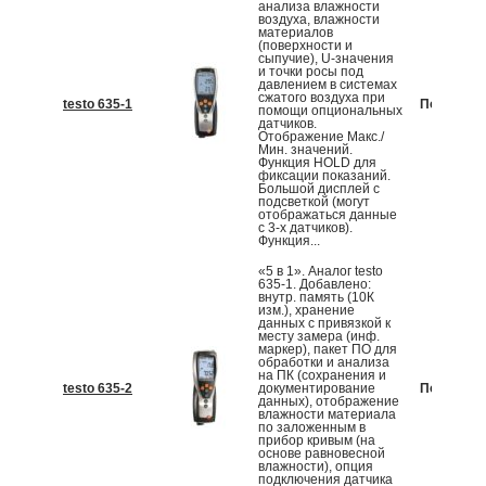
анализа влажности
воздуха, влажности
материалов
(поверхности и
сыпучие), U-значения
и точки росы под
давлением в системах
сжатого воздуха при
testo 635-1
По запрос
помощи опциональных
датчиков.
Отображение Макс./
Мин. значений.
Функция HOLD для
фиксации показаний.
Большой дисплей с
подсветкой (могут
отображаться данные
с 3-х датчиков).
Функция...
«5 в 1». Аналог testo
635-1. Добавлено:
внутр. память (10К
изм.), хранение
данных с привязкой к
месту замера (инф.
маркер), пакет ПО для
обработки и анализа
на ПК (сохранения и
testo 635-2
документирование
По запрос
данных), отображение
влажности материала
по заложенным в
прибор кривым (на
основе равновесной
влажности), опция
подключения датчика