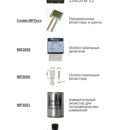
120х120 кл. 0,2
Прецизионные
Серия МР3ххх
По запр
резисторы и шунты
Особостабильные
МД3000
По запр
делители
Особостабильные
МР3000
По запр
резисторы
измерительный
резистор для
МР3001
По запр
петрофизических
измерений