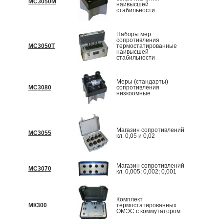
МС3050М
По запр
наивысшей
стабильности
Наборы мер
сопротивления
МС3050Т
термостатированные
По запр
наивысшей
стабильности
Меры (стандарты)
МС3080
сопротивления
По запр
низкоомные
Магазин сопротивлений
МС3055
По запр
кл. 0,05 и 0,02
Магазин сопротивлений
МС3070
По запр
кл. 0,005; 0,002; 0,001
Комплект
МК300
термостатированных
По запр
ОМЭС с коммутатором