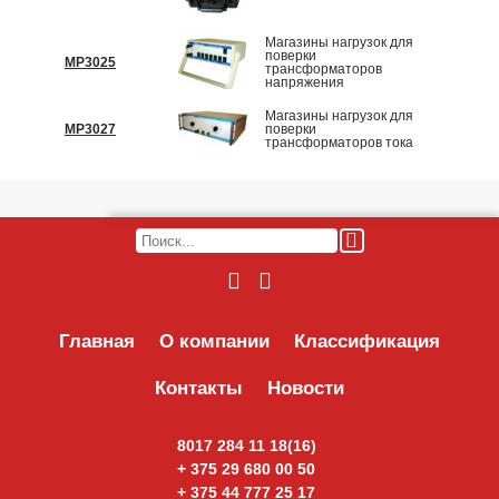
Магазины нагрузок для
поверки
МР3025
По запр
трансформаторов
напряжения
Магазины нагрузок для
МР3027
поверки
По запр
трансформаторов тока
Главная
О компании
Классификация
Контакты
Новости
8017 284 11 18(16)
+ 375 29 680 00 50
ОТПРАВИТЬ ПИСЬМО
+ 375 44 777 25 17
Наши менеджеры оперативно свяжутся с вами