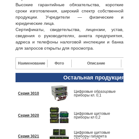
Высокие гарантийные обязательства, короткие
сроки изготовления, широкий спектр собственной
продукции. Учредители — физические и
юридические лица.
Сертификаты, свидетельства, лицензии, устав,
сведения о руководителях, анкета предприятия,
адреса и телефоны налоговой инспекции и банка
для запросов открыты для просмотра.
Наименование
Фото
Описание
Цена
Остальная продукция
Цифровые образцовые
Серия 3010
По запр
приборы кл. 0,1
Цифровые щитовые
Серия 3020
По запр
приборы кл 0,2
Цифровые щитовые
Серия 3021
приборы габарита
По запр