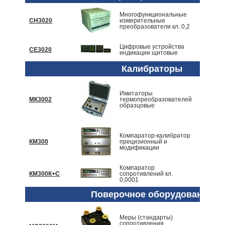
Многофункциональные
СН3020
измерительные
По запр
преобразователи кл. 0,2
Цифровые устройства
СЕ3020
По запр
индикации щитовые
Калибраторы
Имитаторы
МК3002
термопреобразователей
По запр
образцовые
Компаратор-калибратор
КМ300
прецизионный и
По запр
модификации
Компаратор
КМ300К+С
сопротивлений кл.
По запр
0,0001
Поверочное оборудование
Меры (стандарты)
сопротивления