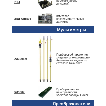
переключатель
PD-1
По запр
декадный
имитатор
ИВД АВП/01
весоизмерительных
По запр
датчиков
Мультиметры
Приборы обнаружения
хищения электроэнергии
ЭИ3008М
По запр
Автономный индикатор
сетевого тока Аист
Приборы поиска
ЭИ3007
неисправности
По запр
электропроводки Поиск
Преобразователи