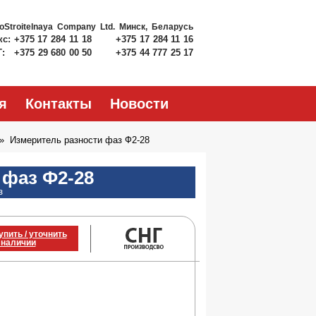
roStroitelnaya Company Ltd.
Минск, Беларусь
кс:
+375 17 284 11 18
+375 17 284 11 16
Т:
+375 29 680 00 50
+375 44 777 25 17
я
Контакты
Новости
Измеритель разности фаз Ф2-28
 фаз Ф2-28
з
упить / уточнить
 наличии