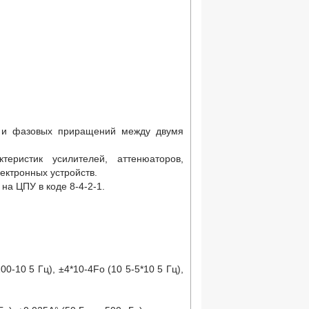
з и фазовых приращений между двумя
еристик усилителей, аттенюаторов,
ектронных устройств.
а ЦПУ в коде 8-4-2-1.
200-10
5
Гц), ±4*10-4Fo (10
5
-5*10
5
Гц),