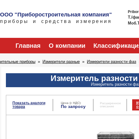
Pribo
ООО "Приборостроительная компания"
Т./фа
приборы и средства измерения
Моб.
Главная
О компании
Классификаци
рительные приборы
Измерители разные
Измерители разности фаз
Измеритель разности
Измеритель разности фа
Показать аналоги
К
Цена (с НДС):
Расширенное
По запросу
товара
описание
о