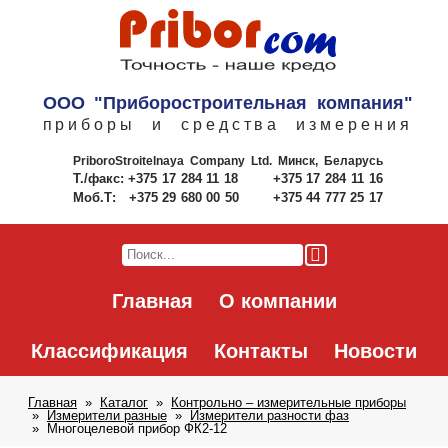
ООО "Приборостроительная компания"
приборы и средства измерения
PriboroStroitelnaya Company Ltd.
Минск, Беларусь
Т./факс:
+375 17 284 11 18
+375 17 284 11 16
Моб.Т:
+375 29 680 00 50
+375 44 777 25 17
Главная
О компании
Классификация
Контакты
Новости
Главная
Каталог
Контрольно – измерительные приборы
Измерители разные
Измерители разности фаз
Многоцелевой прибор ФК2-12