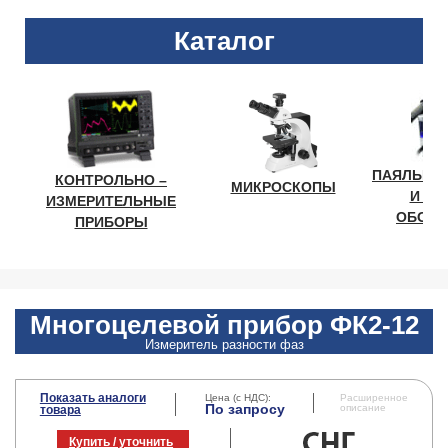
Каталог
ПАЯЛЬНО
КОНТРОЛЬНО –
МИКРОСКОПЫ
И ЛА
ИЗМЕРИТЕЛЬНЫЕ
ОБОРУ
ПРИБОРЫ
Многоцелевой прибор ФК2-12
Измеритель разности фаз
Показать аналоги
Цена (с НДС):
Расширенное
По запросу
описание
товара
Купить / уточнить