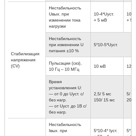
Нестабильность
Uвых. при
10
-4
*Uуст.
10
-4
изменении тока
+ 5 мВ
+ 5 
нагрузки
Нестабильность
при изменении U
5*10
-5
*Uуст.
питания ±10 %
Стабилизация
напряжения
Пульсации (скз),
(CV)
10 мВ
12 
10 Гц – 10 МГц
Время
установления U:
— от 0 до Uуст. с/
2,5/ 5 мс
5/ 1
без нагр.
150/ 15 мс
200/
— от Uуст. до 1В с/
без нагр.
Нестабильность
Iвых. при
5*10
-4
* Iуст.
5*10