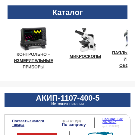
Каталог
ПАЯЛЬНО
КОНТРОЛЬНО –
МИКРОСКОПЫ
И ЛА
ИЗМЕРИТЕЛЬНЫЕ
ОБОРУ
ПРИБОРЫ
АКИП-1107-400-5
Источник питания
Расширенное
Показать аналоги
Цена (с НДС):
описание
По запросу
товара
(pdf, 268 KB)