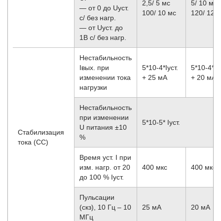
2,5/ 5 мс
5/ 10 мс
— от 0 до Uуст.
100/ 10 мс
120/ 12 
с/ без нагр.
— от Uуст. до
1В с/ без нагр.
Нестабильность
Iвых. при
5*10
-4
*Iуст.
5*10
-4
* I
изменении тока
+ 25 мА
+ 20 мА
нагрузки
Нестабильность
при изменении
5*10
-5
* Iуст.
U питания ±10
Стабилизация
%
тока (CC)
Время уст. I при
изм. нагр. от 20
400 мкс
400 мкс
до 100 % Iуст.
Пульсации
(скз), 10 Гц – 10
25 мА
20 мА
МГц