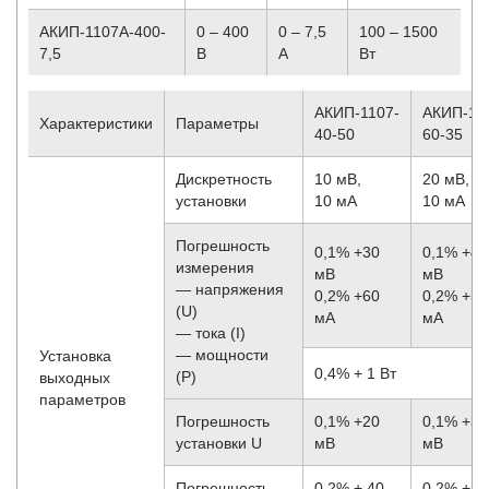
АКИП-1107A-400-
0 – 400
0 – 7,5
100 – 1500
7,5
В
A
Вт
АКИП-1107-
АКИП-11
Характеристики
Параметры
40-50
60-35
Дискретность
10 мВ,
20 мВ,
установки
10 мА
10 мА
Погрешность
0,1% +30
0,1% +40
измерения
мВ
мВ
— напряжения
0,2% +60
0,2% +50
(U)
мА
мА
— тока (I)
— мощности
Установка
0,4% + 1 Вт
(P)
выходных
параметров
Погрешность
0,1% +20
0,1% +30
установки U
мВ
мВ
Погрешность
0,2% + 40
0,2% + 4