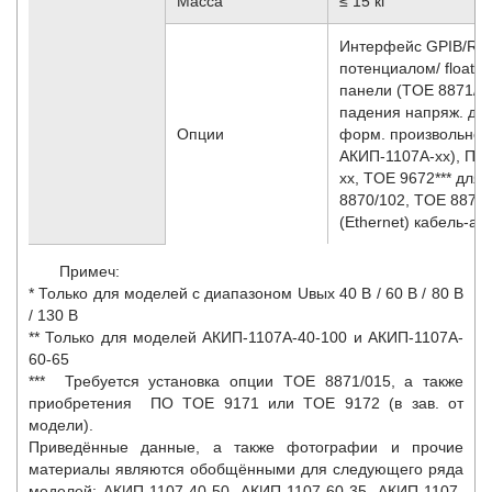
Масса
≤ 15 кг
Интерфейс GPIB/RS 
потенциалом/ floati
панели (TOE 8871/01
падения напряж. до 3
Опции
форм. произвольной 
АКИП-1107A-хх), ПО 
хх, TOE 9672*** для 
8870/102, TOE 8870/
(Ethernet) кабель-а
Примеч:
* Только для моделей с диапазоном Uвых 40 В / 60 В / 80 В
/ 130 В
** Только для моделей АКИП-1107A-40-100 и АКИП-1107A-
60-65
*** Требуется установка опции TOE 8871/015, а также
приобретения ПО TOE 9171 или TOE 9172 (в зав. от
модели).
Приведённые данные, а также фотографии и прочие
материалы являются обобщёнными для следующего ряда
моделей:
АКИП-1107-40-50, АКИП-1107-60-35, АКИП-1107-