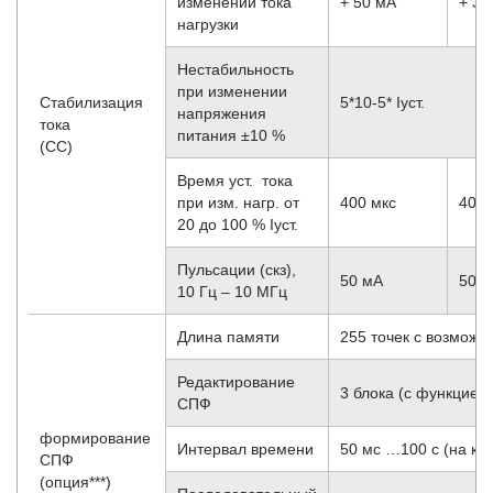
изменении тока
+ 50 мА
+ 30
нагрузки
Нестабильность
при изменении
Стабилизация
5*10
-5
* Iуст.
напряжения
тока
питания ±10 %
(CC)
Время уст. тока
при изм. нагр. от
400 мкс
400 
20 до 100 % Iуст.
Пульсации (скз),
50 мА
50 
10 Гц – 10 МГц
Длина памяти
255 точек с возможн
Редактирование
3 блока (с функцией 
СПФ
формирование
Интервал времени
50 мс …100 с (на ка
СПФ
(опция***)