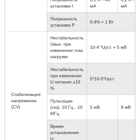
установки I
мА
мА
Погрешность
0,4% + 1 Вт
установки P
Нестабильность
Uвых. при
10
-4
*Uуст. + 5 мВ
изменении тока
нагрузки
Нестабильность
при изменении
5*10
-5
*Uуст.
U питания ±10
%
Стабилизация
напряжения
Пульсации
(CV)
(скз), 10 Гц…10
5 мВ
8 мВ
МГц
Время
установления
U: