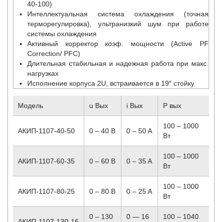
40-100)
Интеллектуальная система охлаждения (точная
терморегулировка), ультранизкий шум при работе
системы охлаждения
Активный корректор коэф. мощности (Active PF
Correction/ PFC)
Длительная стабильная и надежная работа при макс.
нагрузках
Исполнение корпуса 2U, встраивается в 19″ стойку
Модель
u Вых
i Вых
P вых
100 – 1000
АКИП-1107-40-50
0 – 40 В
0 – 50 A
Вт
100 – 1000
АКИП-1107-60-35
0 – 60 В
0 – 35 A
Вт
100 – 1000
АКИП-1107-80-25
0 – 80 В
0 – 25 A
Вт
0 – 130
0 — 16
100 – 1040
АКИП-1107-130-16