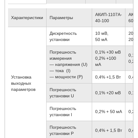
АКИП-1107A-
АКИ
Характеристики
Параметры
40-100
60-6
Дискретность
10 мВ,
20 м
установки
50 мА
20 
Погрешность
0,1% +30 мВ
0,1%
измерения
0,2% +100
0,2%
— напряжения (U)
мА
— тока (I)
— мощности (P)
Установка
0,4% +1,5 Вт
0,4%
выходных
параметров
Погрешность
0,1% +20 мВ
0,1%
установки U
Погрешность
0,2% + 50 мА
0,2%
установки I
Погрешность
0,4% + 1,5 Вт
0,4%
установки P