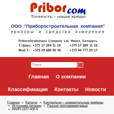
ООО "Приборостроительная компания"
приборы и средства измерения
PriboroStroitelnaya Company Ltd.
Минск, Беларусь
Т./факс:
+375 17 284 11 18
+375 17 284 11 16
Моб.Т:
+375 29 680 00 50
+375 44 777 25 17
Главная
О компании
Классификация
Контакты
Новости
Главная
Каталог
Контрольно – измерительные приборы
Источники питания
Разные программируемые
АКИП-1107-400-5