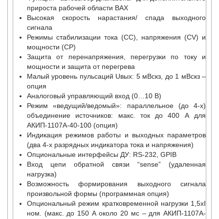
прироста рабочей области ВАХ
Высокая скорость нарастания/ спада выходного
сигнала
Режимы стабилизации тока (СС), напряжения (CV) и
мощности (CP)
Защита от перенапряжения, перегрузки по току и
мощности и защита от перегрева
Малый уровень пульсаций Uвых: 5 мВскз, до 1 мВскз –
опция
Аналоговый управляющий вход (0…10 В)
Режим «ведущий/ведомый»: параллельное (до 4-х)
объединение источников: макс. ток до 400 А для
АКИП-1107A-40-100 (опция)
Индикация режимов работы и выходных параметров
(два 4-х разрядных индикатора тока и напряжения)
Опциональные интерфейсы ДУ: RS-232, GPIB
Вход цепи обратной связи “sense” (удаленная
нагрузка)
Возможность формирования выходного сигнала
произвольной формы (программная опция)
Опциональный режим кратковременной нагрузки 1,5хI
ном. (макс. до 150 А около 20 мс – для АКИП-1107A-