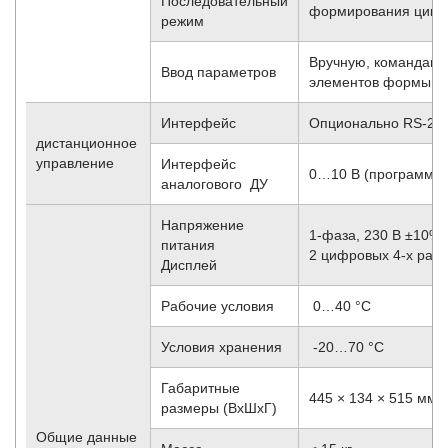
Последовательный
формирования циклов
режим
Вручную, командами
Ввод параметров
элементов формы и 
Интерфейс
Опционально RS-232
дистанционное
управление
Интерфейс
0…10 В (программир
аналогового ДУ
Напряжение
1-фаза, 230 В ±10%,
питания
2 цифровых 4-х раз
Дисплей
Рабочие условия
0…40 °C
Условия хранения
-20…70 °С
Габаритные
445 × 134 × 515 мм
размеры (ВхШхГ)
Общие данные