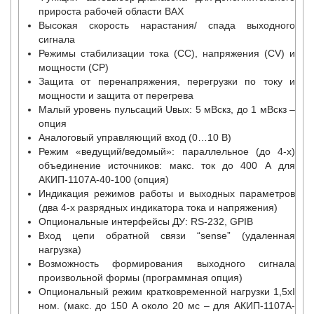
прироста рабочей области ВАХ
Высокая скорость нарастания/ спада выходного
сигнала
Режимы стабилизации тока (СС), напряжения (CV) и
мощности (CP)
Защита от перенапряжения, перегрузки по току и
мощности и защита от перегрева
Малый уровень пульсаций Uвых: 5 мВскз, до 1 мВскз –
опция
Аналоговый управляющий вход (0…10 В)
Режим «ведущий/ведомый»: параллельное (до 4-х)
объединение источников: макс. ток до 400 А для
АКИП-1107A-40-100 (опция)
Индикация режимов работы и выходных параметров
(два 4-х разрядных индикатора тока и напряжения)
Опциональные интерфейсы ДУ: RS-232, GPIB
Вход цепи обратной связи “sense” (удаленная
нагрузка)
Возможность формирования выходного сигнала
произвольной формы (программная опция)
Опциональный режим кратковременной нагрузки 1,5хI
ном. (макс. до 150 А около 20 мс – для АКИП-1107A-