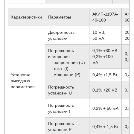
АКИП-1107A-
АКИ
Характеристики
Параметры
40-100
60-6
Дискретность
10 мВ,
20 м
установки
50 мА
20 
Погрешность
0,1% +30 мВ
0,1%
измерения
0,2% +100
0,2%
— напряжения (U)
мА
— тока (I)
— мощности (P)
Установка
0,4% +1,5 Вт
0,4%
выходных
параметров
Погрешность
0,1% +20 мВ
0,1%
установки U
Погрешность
0,2% + 50 мА
0,2%
установки I
Погрешность
0,4% + 1,5 Вт
0,4%
установки P