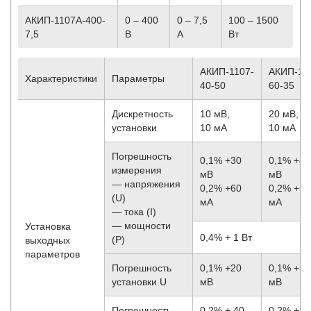
АКИП-1107A-400-
0 – 400
0 – 7,5
100 – 1500
7,5
В
A
Вт
АКИП-1107-
АКИП-11
Характеристики
Параметры
40-50
60-35
Дискретность
10 мВ,
20 мВ,
установки
10 мА
10 мА
Погрешность
0,1% +30
0,1% +40
измерения
мВ
мВ
— напряжения
0,2% +60
0,2% +50
(U)
мА
мА
— тока (I)
— мощности
Установка
0,4% + 1 Вт
(P)
выходных
параметров
Погрешность
0,1% +20
0,1% +30
установки U
мВ
мВ
Погрешность
0,2% + 40
0,2% + 4