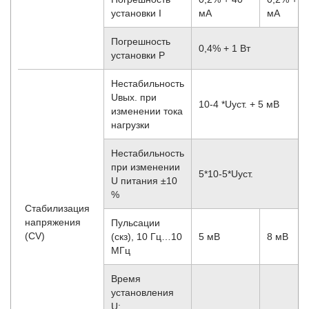
установки I
мА
мА
Погрешность
0,4% + 1 Вт
установки P
Нестабильность
Uвых. при
10
-4
*Uуст. + 5 мВ
изменении тока
нагрузки
Нестабильность
при изменении
5*10
-5
*Uуст.
U питания ±10
%
Стабилизация
напряжения
Пульсации
(CV)
(скз), 10 Гц…10
5 мВ
8 мВ
МГц
Время
установления
U: