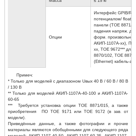
Масса
≤ 15 кг
Интерфейс GPIB/RS 
потенциалом/ floati
панели (TOE 8871/01
падения напряж. до 3
Опции
форм. произвольной 
АКИП-1107A-хх), ПО 
хх, TOE 9672*** для 
8870/102, TOE 8870/
(Ethernet) кабель-а
Примеч:
* Только для моделей с диапазоном Uвых 40 В / 60 В / 80 В
/ 130 В
** Только для моделей АКИП-1107A-40-100 и АКИП-1107A-
60-65
*** Требуется установка опции TOE 8871/015, а также
приобретения ПО TOE 9171 или TOE 9172 (в зав. от
модели).
Приведённые данные, а также фотографии и прочие
материалы являются обобщёнными для следующего ряда
моделей:
АКИП-1107-40-50, АКИП-1107-60-35, АКИП-1107-