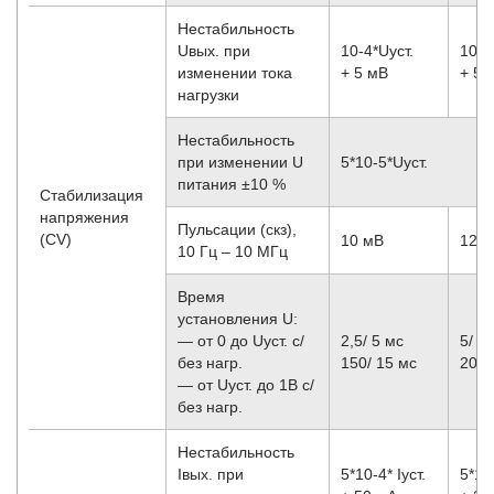
Нестабильность
Uвых. при
10
-4
*Uуст.
10
-4
изменении тока
+ 5 мВ
+ 5 
нагрузки
Нестабильность
при изменении U
5*10
-5
*Uуст.
питания ±10 %
Стабилизация
напряжения
Пульсации (скз),
(CV)
10 мВ
12 
10 Гц – 10 МГц
Время
установления U:
— от 0 до Uуст. с/
2,5/ 5 мс
5/ 1
без нагр.
150/ 15 мс
200/
— от Uуст. до 1В с/
без нагр.
Нестабильность
Iвых. при
5*10
-4
* Iуст.
5*10