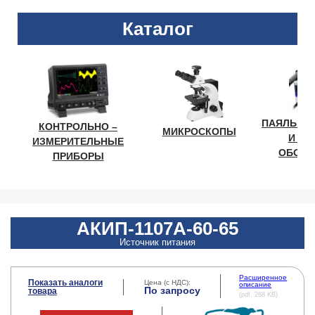
Каталог
ПАЯЛЬНО
КОНТРОЛЬНО –
МИКРОСКОПЫ
И ЛА
ИЗМЕРИТЕЛЬНЫЕ
ОБОРУ
ПРИБОРЫ
АКИП-1107A-60-65
Источник питания
Расширенное
Показать аналоги
Цена (с НДС):
описание
По запросу
товара
(pdf, 268 KB)