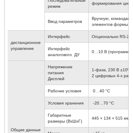
Последовательный
формирования циклов
режим
Вручную, командами
Ввод параметров
элементов формы и 
Интерфейс
Опционально RS-232
дистанционное
управление
Интерфейс
0…10 В (программир
аналогового ДУ
Напряжение
1-фаза, 230 В ±10%,
питания
2 цифровых 4-х раз
Дисплей
Рабочие условия
0…40 °C
Условия хранения
-20…70 °С
Габаритные
445 × 134 × 515 мм
размеры (ВхШхГ)
Общие данные