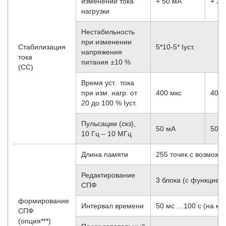
изменении тока
+ 50 мА
+ 30
нагрузки
Нестабильность
при изменении
Стабилизация
5*10
-5
* Iуст.
напряжения
тока
питания ±10 %
(CC)
Время уст. тока
при изм. нагр. от
400 мкс
400 
20 до 100 % Iуст.
Пульсации (скз),
50 мА
50 
10 Гц – 10 МГц
Длина памяти
255 точек с возможн
Редактирование
3 блока (с функцией 
СПФ
формирование
Интервал времени
50 мс …100 с (на ка
СПФ
(опция***)