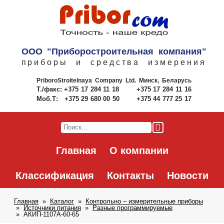
ООО "Приборостроительная компания"
приборы и средства измерения
PriboroStroitelnaya Company Ltd.
Минск, Беларусь
Т./факс:
+375 17 284 11 18
+375 17 284 11 16
Моб.Т:
+375 29 680 00 50
+375 44 777 25 17
Главная
О компании
Классификация
Контакты
Новости
Главная
Каталог
Контрольно – измерительные приборы
Источники питания
Разные программируемые
АКИП-1107A-60-65