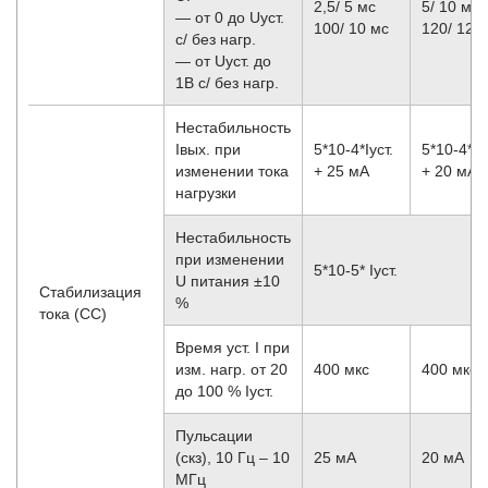
2,5/ 5 мс
5/ 10 мс
— от 0 до Uуст.
100/ 10 мс
120/ 12 
с/ без нагр.
— от Uуст. до
1В с/ без нагр.
Нестабильность
Iвых. при
5*10
-4
*Iуст.
5*10
-4
* I
изменении тока
+ 25 мА
+ 20 мА
нагрузки
Нестабильность
при изменении
5*10
-5
* Iуст.
U питания ±10
Стабилизация
%
тока (CC)
Время уст. I при
изм. нагр. от 20
400 мкс
400 мкс
до 100 % Iуст.
Пульсации
(скз), 10 Гц – 10
25 мА
20 мА
МГц