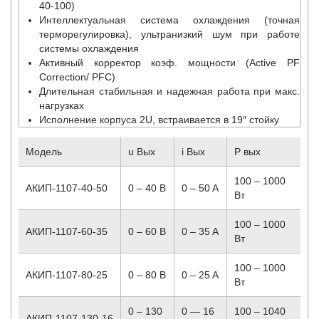
40-100)
Интеллектуальная система охлаждения (точная
терморегулировка), ультранизкий шум при работе
системы охлаждения
Активный корректор коэф. мощности (Active PF
Correction/ PFC)
Длительная стабильная и надежная работа при макс.
нагрузках
Исполнение корпуса 2U, встраивается в 19″ стойку
Модель
u Вых
i Вых
P вых
100 – 1000
АКИП-1107-40-50
0 – 40 В
0 – 50 A
Вт
100 – 1000
АКИП-1107-60-35
0 – 60 В
0 – 35 A
Вт
100 – 1000
АКИП-1107-80-25
0 – 80 В
0 – 25 A
Вт
0 – 130
0 — 16
100 – 1040
АКИП-1107-130-16