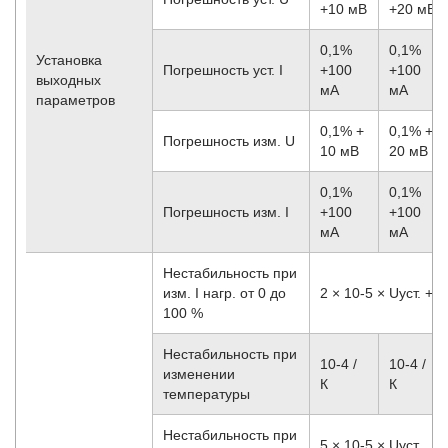
+10 мВ
+20 мВ
0,1%
0,1%
Установка
Погрешность уст. I
+100
+100
выходных
мА
мА
параметров
0,1% +
0,1% +
Погрешность изм. U
10 мВ
20 мВ
0,1%
0,1%
Погрешность изм. I
+100
+100
мА
мА
Нестабильность при
изм. I нагр. от 0 до
2 × 10
-5
× Uуст. + 2
100 %
Нестабильность при
10
-4
/
10
-4
/
изменении
К
К
температуры
Нестабильность при
5 × 10
-5
× Uуст.