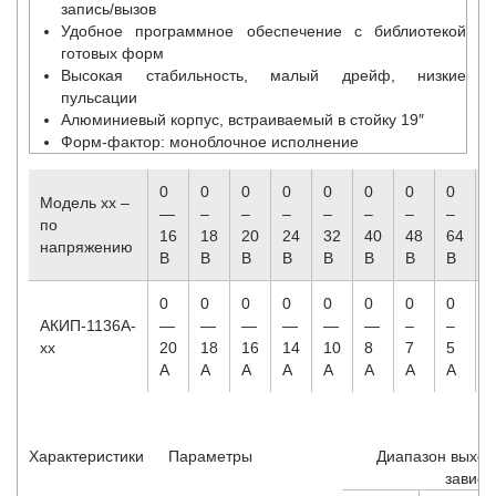
запись/вызов
Удобное программное обеспечение с библиотекой
готовых форм
Высокая стабильность, малый дрейф, низкие
пульсации
Алюминиевый корпус, встраиваемый в стойку 19″
Форм-фактор: моноблочное исполнение
0
0
0
0
0
0
0
0
0
Модель хх –
—
–
–
–
–
–
–
–
–
по
16
18
20
24
32
40
48
64
8
напряжению
В
В
В
В
В
В
В
В
0
0
0
0
0
0
0
0
0
АКИП-1136A-
—
—
—
—
—
—
–
–
xx
20
18
16
14
10
8
7
5
4
A
A
A
A
A
A
A
A
Характеристики
Параметры
Диапазон выход
зависи