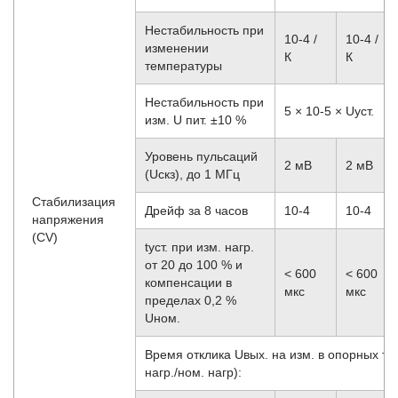
Нестабильность при
10
-4
/
10
-4
/
изменении
К
К
температуры
Нестабильность при
5 × 10
-5
× Uуст.
изм. U пит. ±10 %
Уровень пульсаций
2 мВ
2 мВ
(Uскз), до 1 МГц
Стабилизация
Дрейф за 8 часов
10
-4
10
-4
напряжения
(CV)
tуст. при изм. нагр.
от 20 до 100 % и
< 600
< 600
компенсации в
мкс
мкс
пределах 0,2 %
Uном.
Время отклика Uвых. на изм. в опорных точ
нагр./ном. нагр):