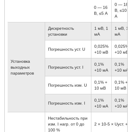
0 — 18
0 — 16
В, ≤10
В, ≤5 А
А
Дискретность
1 мВ, 1
1 мВ, 1
установки
мА
мА
0,025%
0,025%
Погрешность уст. U
+10 мВ
+10 мВ
Установка
0,1%
0,1%
выходных
Погрешность уст. I
+10 мА
+10 мА
параметров
0,1% +
0,1% +
Погрешность изм. U
10 мВ
10 мВ
0,1%
0,1%
Погрешность изм. I
+10 мА
+10 мА
Нестабильность при
изм. I нагр. от 0 до
2 × 10
-5
× Uуст. + 2
100 %