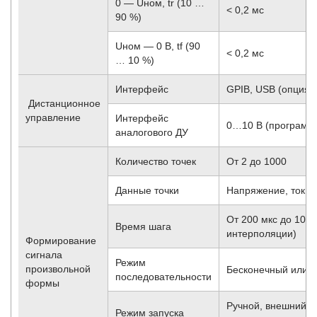
0 — Uном, tr (10 …
< 0,2 мс
90 %)
Uном — 0 В, tf (90
< 0,2 мс
… 10 %)
Интерфейс
GPIB, USB (опция)
Дистанционное
управление
Интерфейс
0…10 В (программи
аналогового ДУ
Количество точек
От 2 до 1000
Данные точки
Напряжение, ток и
От 200 мкс до 100 
Время шага
интерполяции)
Формирование
сигнала
Режим
произвольной
Бесконечный или о
последовательности
формы
Ручной, внешний п
Режим запуска