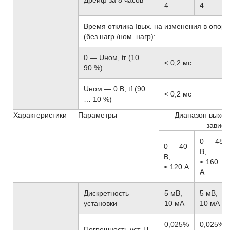
4
4
Время отклика Iвых. на изменения в опорны
(без нагр./ном. нагр):
0 — Uном, tr (10 …
< 0,2 мс
90 %)
Uном — 0 В, tf (90
< 0,2 мс
… 10 %)
Характеристики
Параметры
Диапазон выход
зависи
0 — 48
0 — 40
В,
В,
≤ 160
≤ 120 А
А
Дискретность
5 мВ,
5 мВ,
установки
10 мА
10 мА
0,025%
0,025%
Погрешность уст. U