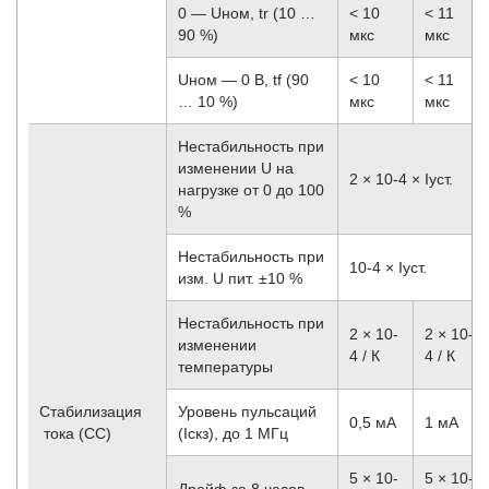
0 — Uном, tr (10 …
< 10
< 11
90 %)
мкс
мкс
Uном — 0 В, tf (90
< 10
< 11
… 10 %)
мкс
мкс
Нестабильность при
изменении U на
2 × 10
-4
× Iуст.
нагрузке от 0 до 100
%
Нестабильность при
10
-4
× Iуст.
изм. U пит. ±10 %
Нестабильность при
2 × 10
-
2 × 10
-
изменении
4
/ К
4
/ К
температуры
Стабилизация
Уровень пульсаций
0,5 мА
1 мА
тока (CC)
(Iскз), до 1 МГц
5 × 10
-
5 × 10
-
Дрейф за 8 часов