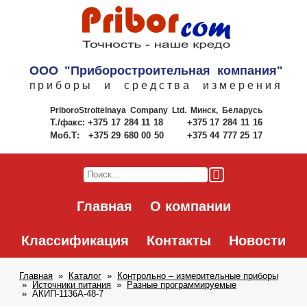
ООО "Приборостроительная компания"
приборы и средства измерения
PriboroStroitelnaya Company Ltd.
Минск, Беларусь
Т./факс:
+375 17 284 11 18
+375 17 284 11 16
Моб.Т:
+375 29 680 00 50
+375 44 777 25 17
Главная
О компании
Классификация
Контакты
Новости
Главная
Каталог
Контрольно – измерительные приборы
Источники питания
Разные программируемые
АКИП-1136A-48-7