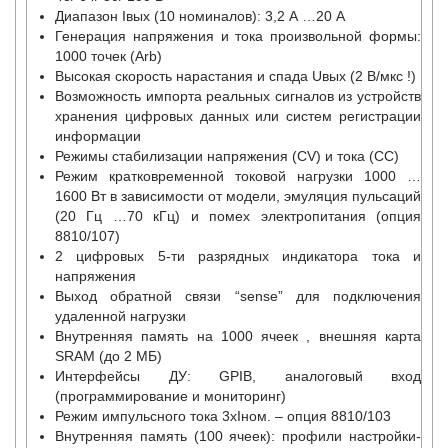
Диапазон Iвых (10 номиналов): 3,2 А …20 A
Генерация напряжения и тока произвольной формы:
1000 точек (Arb)
Высокая скорость нарастания и спада Uвых (2 В/мкс !)
Возможность импорта реальных сигналов из устройств
хранения цифровых данных или систем регистрации
информации
Режимы стабилизации напряжения (CV) и тока (СС)
Режим кратковременной токовой нагрузки 1000 …
1600 Вт в зависимости от модели, эмуляция пульсаций
(20 Гц …70 кГц) и помех электропитания (опция
8810/107)
2 цифровых 5-ти разрядных индикатора тока и
напряжения
Выход обратной связи “sense” для подключения
удаленной нагрузки
Внутренняя память на 1000 ячеек , внешняя карта
SRAM (до 2 МБ)
Интерфейсы ДУ: GPIB, аналоговый вход
(программирование и мониторинг)
Режим импульсного тока 3хIном. – опция 8810/103
Внутренняя память (100 ячеек): профили настройки-