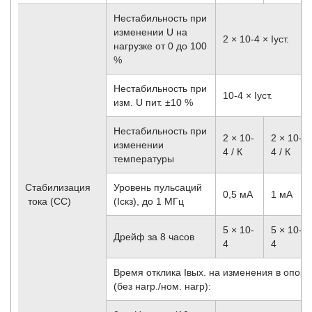
Нестабильность при
изменении U на
2 × 10
-4
× Iуст.
нагрузке от 0 до 100
%
Нестабильность при
10
-4
× Iуст.
изм. U пит. ±10 %
Нестабильность при
2 × 10
-
2 × 10
-
изменении
4
/ К
4
/ К
температуры
Стабилизация
Уровень пульсаций
0,5 мА
1 мА
тока (CC)
(Iскз), до 1 МГц
5 × 10
-
5 × 10
-
Дрейф за 8 часов
4
4
Время отклика Iвых. на изменения в опорны
(без нагр./ном. нагр):