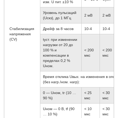
изм. U пит. ±10 %
Уровень пульсаций
2 мВ
2 мВ
(Uскз), до 1 МГц
Стабилизация
Дрейф за 8 часов
10
-4
10
-4
напряжения
(CV)
tуст. при изменении
нагрузки от 20 до
100 % и
< 200
< 200
компенсации в
мкс
мкс
пределах 0,2 %
Uном.
Время отклика Uвых. на изменения в опорн
(без нагр./ном. нагр):
0 — Uном, tr (10 …
< 25
< 30
90 %)
мкс
мкс
Uном — 0 В, tf (90
< 10
< 30
… 10 %)
мкс
мкс