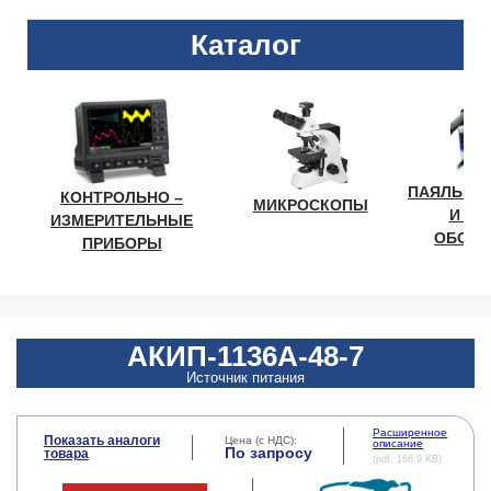
Каталог
ПАЯЛЬНО
КОНТРОЛЬНО –
МИКРОСКОПЫ
И ЛА
ИЗМЕРИТЕЛЬНЫЕ
ОБОРУ
ПРИБОРЫ
АКИП-1136A-48-7
Источник питания
Расширенное
Показать аналоги
Цена (с НДС):
описание
По запросу
товара
(pdf, 166.9 KB)