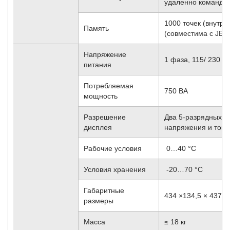
удаленно команда
1000 точек (внутр
Память
(совместима с JEID
Напряжение
1 фаза, 115/ 230 В
питания
Потребляемая
750 ВА
мощность
Разрешение
Два 5-разрядных 
дисплея
напряжения и тока
Рабочие условия
0…40 °C
Условия хранения
-20…70 °С
Габаритные
434 ×134,5 × 437 
размеры
Масса
≤ 18 кг