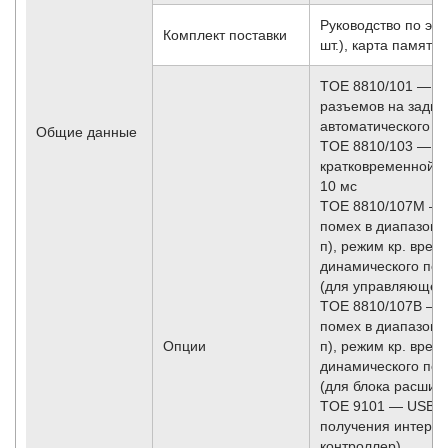
Руководство по экс
Комплект поставки
шт.), карта памяти 
TOE 8810/101 — оп
разъемов на задне
автоматического п
Общие данные
TOE 8810/103 — о
кратковременной наг
10 мс
TOE 8810/107M — 
помех в диапазоне 
п), режим кр. врем.
динамического пог
(для управляюще­г
TOE 8810/107B — 
помех в диапазоне 
Опции
п), режим кр. врем.
динамического пог
(для блока расшире
TOE 9101 — USB-к
получения интерф
контроллер)