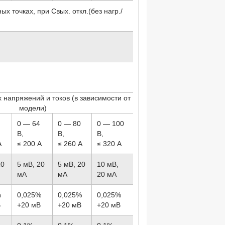
х точках, при Cвых. откл.(без нагр./
 напряжений и токов (в зависимости от
модели)
8
0 — 64
0 — 80
0 — 100
В,
В,
В,
А
≤ 200 А
≤ 260 А
≤ 320 А
10
5 мВ, 20
5 мВ, 20
10 мВ,
мА
мА
20 мА
%
0,025%
0,025%
0,025%
В
+20 мВ
+20 мВ
+20 мВ