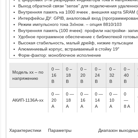
Выход обратной связи “sense” для подключения удаленно
Внутренняя память на 1000 ячеек , внешняя карта SRAM 
Интерфейсы ДУ: GPIB, аналоговый вход (программирован
Режим импульсного тока 3хIном. – опция 8810/103
Внутренняя память (100 ячеек): профили настройки- запи
Удобное программное обеспечение с библиотекой готов
Высокая стабильность, малый дрейф, низкие пульсации
Алюминиевый корпус, встраиваемый в стойку 19″
Форм-фактор: моноблочное исполнение
0 —
0 –
0 –
0 –
0 –
0 –
Модель хх – по
16
18
20
24
32
40
напряжению
В
В
В
В
В
В
0 —
0 —
0 —
0 —
0 —
0
АКИП-1136A-xx
20
18
16
14
10
—
A
A
A
A
A
8 A
Характеристики
Параметры
Диапазон выходных