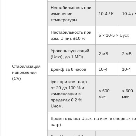
Нестабильность при
изменении
10
-4
/ К
10
-4
/ 
температуры
Нестабильность при
5 × 10
-5
× Uуст.
изм. U пит. ±10 %
Уровень пульсаций
2 мВ
2 мВ
(Uскз), до 1 МГц
Стабилизация
Дрейф за 8 часов
10
-4
10
-4
напряжения
(CV)
tуст. при изм. нагр.
от 20 до 100 % и
< 600
< 600
компенсации в
мкс
мкс
пределах 0,2 %
Uном.
Время отклика Uвых. на изм. в опорных точ
нагр):