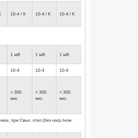
К
10
-4
/ К
10
-4
/ К
10
-4
/ К
1 мВ
1 мВ
1 мВ
10
-4
10
-4
10
-4
< 300
< 300
< 300
мкс
мкс
мкс
ках, при Cвых. откл.(без нагр./ном.