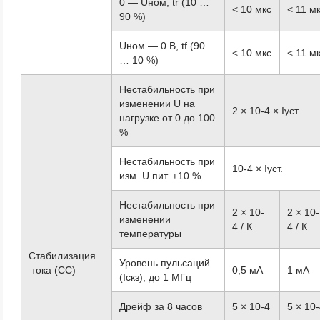
0 — Uном, tr (10 …
< 10 мкс
< 11 м
90 %)
Uном — 0 В, tf (90
< 10 мкс
< 11 м
… 10 %)
Нестабильность при
изменении U на
2 × 10
-4
× Iуст.
нагрузке от 0 до 100
%
Нестабильность при
10
-4
× Iуст.
изм. U пит. ±10 %
Нестабильность при
2 × 10
-
2 × 10
-
изменении
4
/ К
4
/ К
температуры
Стабилизация
Уровень пульсаций
тока (CC)
0,5 мА
1 мА
(Iскз), до 1 МГц
Дрейф за 8 часов
5 × 10
-4
5 × 10