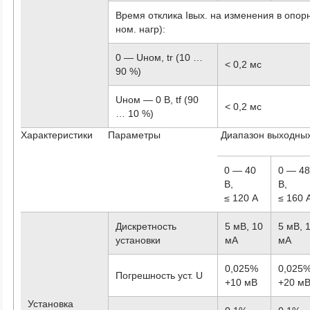
Время отклика Iвых. на изменения в опорны
ном. нагр):
0 — Uном, tr (10 …
< 0,2 мс
90 %)
Uном — 0 В, tf (90
< 0,2 мс
… 10 %)
Характеристики
Параметры
Диапазон выходных
0 — 40
0 — 4
В,
В,
≤ 120 А
≤ 160 
Дискретность
5 мВ, 10
5 мВ, 
установки
мА
мА
0,025%
0,025
Погрешность уст. U
+10 мВ
+20 м
Установка