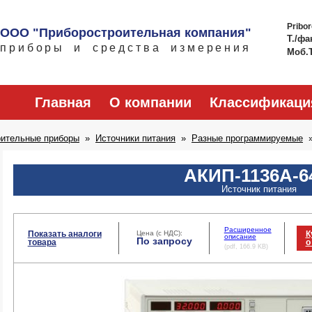
Pribo
ООО "Приборостроительная компания"
Т./фа
приборы и средства измерения
Моб.
Главная
О компании
Классификаци
рительные приборы
Источники питания
Разные программируемые
АКИП-1136A-6
Источник питания
Расширенное
Показать аналоги
Цена (с НДС):
К
описание
По запросу
товара
о
(pdf, 166.9 KB)