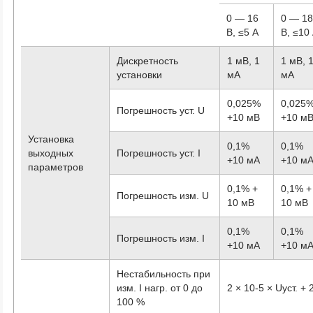
0 — 16
0 — 1
В, ≤5 А
В, ≤10
Дискретность
1 мВ, 1
1 мВ, 
установки
мА
мА
0,025%
0,025
Погрешность уст. U
+10 мВ
+10 м
Установка
0,1%
0,1%
выходных
Погрешность уст. I
+10 мА
+10 м
параметров
0,1% +
0,1% +
Погрешность изм. U
10 мВ
10 мВ
0,1%
0,1%
Погрешность изм. I
+10 мА
+10 м
Нестабильность при
изм. I нагр. от 0 до
2 × 10
-5
× Uуст. + 
100 %