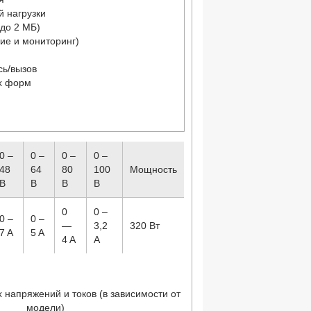
й нагрузки
(до 2 МБ)
ие и мониторинг)
сь/вызов
ых форм
0 –
0 –
0 –
0 –
48
64
80
100
Мощность
В
В
В
В
0
0 –
0 –
0 –
—
3,2
320 Вт
7 A
5 A
4 A
A
 напряжений и токов (в зависимости от
модели)