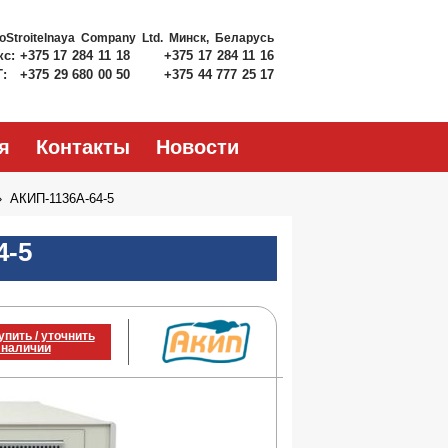
roStroitelnaya Company Ltd.
Минск, Беларусь
кс:
+375 17 284 11 18
+375 17 284 11 16
Т:
+375 29 680 00 50
+375 44 777 25 17
я
Контакты
Новости
АКИП-1136A-64-5
4-5
упить / уточнить
 наличии