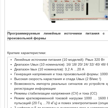
Программируемые линейные источники питания с 
произвольной формы
Краткие характеристики:
Линейные источники питания (10 моделей): Pвых 320 Вт
Диапазон Uвых (10 номиналов): 16/ 18/ 20/ 24/ 32/ 40/ 48/ 
Диапазон Iвых (10 номиналов): 3,2 А …20 A
Генерация напряжения и тока произвольной формы: 1000 
Высокая скорость нарастания и спада Uвых (2 В/мкс !)
Возможность импорта реальных сигналов из устройств 
регистрации информации
Режимы стабилизации напряжения (CV) и тока (СС)
Режим кратковременной токовой нагрузки 1000 … 1600 
пульсаций (20 Гц …70 кГц) и помех электропитания (опци
2 цифровых 5-ти разрядных индикатора тока и напряжени