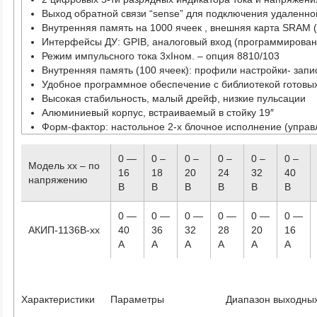
Выход обратной связи “sense” для подключения удаленно
Внутренняя память на 1000 ячеек , внешняя карта SRAM 
Интерфейсы ДУ: GPIB, аналоговый вход (программирован
Режим импульсного тока 3хIном. – опция 8810/103
Внутренняя память (100 ячеек): профили настройки- запи
Удобное программное обеспечение с библиотекой готов
Высокая стабильность, малый дрейф, низкие пульсации
Алюминиевый корпус, встраиваемый в стойку 19″
Форм-фактор: настольное 2-х блочное исполнение (упра
0 —
0 –
0 –
0 –
0 –
0 –
Модель хх – по
16
18
20
24
32
40
напряжению
В
В
В
В
В
В
0 —
0 —
0 —
0 —
0 —
0 —
АКИП-1136B-xx
40
36
32
28
20
16
A
A
A
A
A
A
Характеристики
Параметры
Диапазон выходных