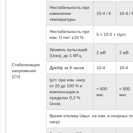
Нестабильность при
изменении
10
-4
/ К
10
-4
/ 
температуры
Нестабильность при
5 × 10
-5
× Uуст.
изм. U пит. ±10 %
Уровень пульсаций
2 мВ
2 мВ
(Uскз), до 1 МГц
Стабилизация
Дрейф за 8 часов
10
-4
10
-4
напряжения
(CV)
tуст. при изм. нагр.
от 20 до 100 % и
< 600
< 600
компенсации в
мкс
мкс
пределах 0,2 %
Uном.
Время отклика Uвых. на изм. в опорных точ
нагр):