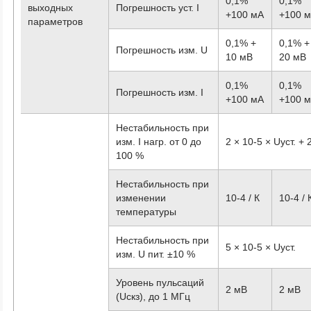
0,1%
0,1%
выходных
Погрешность уст. I
+100 мА
+100 
параметров
0,1% +
0,1% +
Погрешность изм. U
10 мВ
20 мВ
0,1%
0,1%
Погрешность изм. I
+100 мА
+100 
Нестабильность при
изм. I нагр. от 0 до
2 × 10
-5
× Uуст. + 
100 %
Нестабильность при
изменении
10
-4
/ К
10
-4
/ 
температуры
Нестабильность при
5 × 10
-5
× Uуст.
изм. U пит. ±10 %
Уровень пульсаций
2 мВ
2 мВ
(Uскз), до 1 МГц