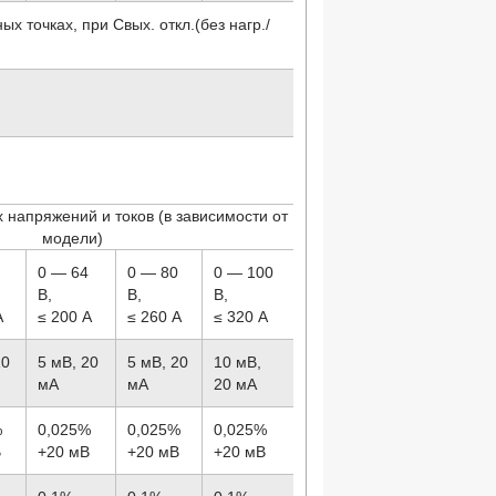
х точках, при Cвых. откл.(без нагр./
 напряжений и токов (в зависимости от
модели)
8
0 — 64
0 — 80
0 — 100
В,
В,
В,
А
≤ 200 А
≤ 260 А
≤ 320 А
10
5 мВ, 20
5 мВ, 20
10 мВ,
мА
мА
20 мА
%
0,025%
0,025%
0,025%
В
+20 мВ
+20 мВ
+20 мВ