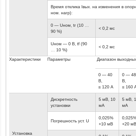
Время отклика Iвых. на изменения в опорны
ном. нагр):
0 — Uном, tr (10 …
< 0,2 мс
90 %)
Uном — 0 В, tf (90
< 0,2 мс
… 10 %)
Характеристики
Параметры
Диапазон выходных
0 — 40
0 — 4
В,
В,
≤ 120 А
≤ 160 
Дискретность
5 мВ, 10
5 мВ, 
установки
мА
мА
0,025%
0,025
Погрешность уст. U
+10 мВ
+20 м
Установка