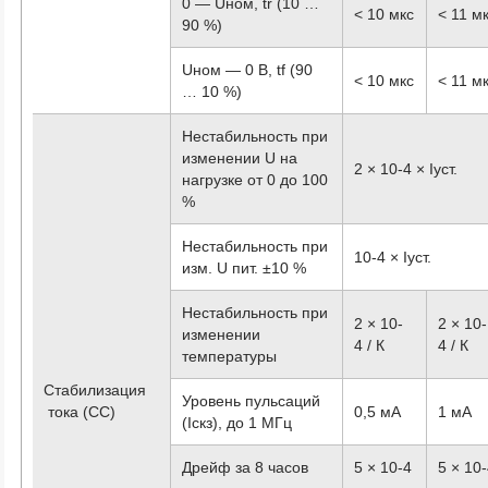
0 — Uном, tr (10 …
< 10 мкс
< 11 м
90 %)
Uном — 0 В, tf (90
< 10 мкс
< 11 м
… 10 %)
Нестабильность при
изменении U на
2 × 10
-4
× Iуст.
нагрузке от 0 до 100
%
Нестабильность при
10
-4
× Iуст.
изм. U пит. ±10 %
Нестабильность при
2 × 10
-
2 × 10
-
изменении
4
/ К
4
/ К
температуры
Стабилизация
Уровень пульсаций
тока (CC)
0,5 мА
1 мА
(Iскз), до 1 МГц
Дрейф за 8 часов
5 × 10
-4
5 × 10