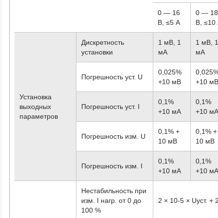
0 — 16
0 — 1
В, ≤5 А
В, ≤10
Дискретность
1 мВ, 1
1 мВ, 
установки
мА
мА
0,025%
0,025
Погрешность уст. U
+10 мВ
+10 м
Установка
0,1%
0,1%
выходных
Погрешность уст. I
+10 мА
+10 м
параметров
0,1% +
0,1% +
Погрешность изм. U
10 мВ
10 мВ
0,1%
0,1%
Погрешность изм. I
+10 мА
+10 м
Нестабильность при
изм. I нагр. от 0 до
2 × 10
-5
× Uуст. + 
100 %