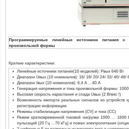
Программируемые линейные источники питания с 
произвольной формы
Краткие характеристики:
Линейные источники питания(10 моделей): Pвых 640 Вт
Диапазон Uвых (10 номиналов): 16/ 18/ 20/ 24/ 32/ 40/ 48/ 
Диапазон Iвых (10 номиналов): 6,4 А …40 A
Генерация напряжения и тока произвольной формы: 1000 
Высокая скорость нарастания и спада Uвых (2 В/мкс !)
Возможность импорта реальных сигналов из устройств 
регистрации информации
Режимы стабилизации напряжения (CV) и тока (СС)
Режим кратковременной токовой нагрузки 1000 … 1600 
пульсаций (20 Гц …70 кГц) и помех электропитания (опци
2 цифровых 5-ти разрядных индикатора тока и напряжени