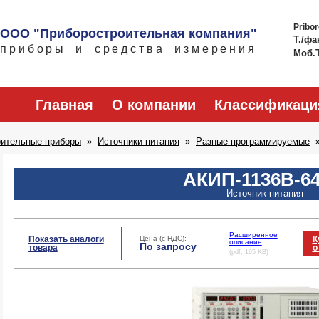
Pribo
ООО "Приборостроительная компания"
Т./фа
приборы и средства измерения
Моб.
Главная
О компании
Классификаци
рительные приборы
Источники питания
Разные программируемые
АКИП-1136B-64
Источник питания
Расширенное
Показать аналоги
Цена (с НДС):
К
описание
По запросу
товара
о
(pdf, 165 KB)