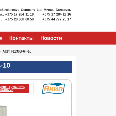
roStroitelnaya Company Ltd.
Минск, Беларусь
кс:
+375 17 284 11 18
+375 17 284 11 16
Т:
+375 29 680 00 50
+375 44 777 25 17
я
Контакты
Новости
АКИП-1136B-64-10
-10
упить / уточнить
 наличии