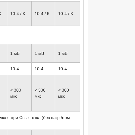
К
10
-4
/ К
10
-4
/ К
10
-4
/ К
1 мВ
1 мВ
1 мВ
10
-4
10
-4
10
-4
< 300
< 300
< 300
мкс
мкс
мкс
ках, при Cвых. откл.(без нагр./ном.