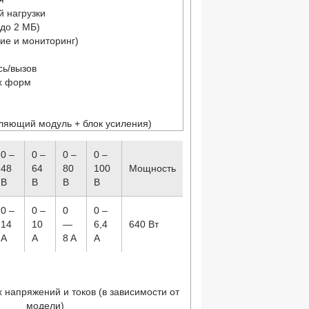
й нагрузки
(до 2 МБ)
ие и мониторинг)
сь/вызов
ых форм
вляющий модуль + блок усиления)
0 –
0 –
0 –
0 –
48
64
80
100
Мощность
В
В
В
В
0 –
0 –
0
0 –
14
10
—
6,4
640 Вт
A
A
8 A
A
 напряжений и токов (в зависимости от
модели)