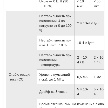
Uном — 0 В, tf (90
< 10
< 30
… 10 %)
мкс
мкс
Нестабильность при
изменении U на
2 × 10
-4
× Iуст.
нагрузке от 0 до 100
%
Нестабильность при
10
-4
× Iуст.
изм. U пит. ±10 %
Нестабильность при
2 × 10
-
2 × 10
-
изменении
4
/ К
4
/ К
температуры
Стабилизация
Уровень пульсаций
0,5 мА
1 мА
тока (CC)
(Iскз), до 1 МГц
5 × 10
-
5 × 10
-
Дрейф за 8 часов
4
4
Время отклика Iвых. на изменения в опорны