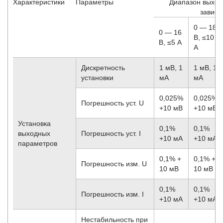
Характеристики
Параметры
Диапазон выход
зависи
0 — 18
0 — 16
В, ≤10
В, ≤5 А
А
Дискретность
1 мВ, 1
1 мВ, 1
установки
мА
мА
0,025%
0,025%
Погрешность уст. U
+10 мВ
+10 мВ
Установка
0,1%
0,1%
выходных
Погрешность уст. I
+10 мА
+10 мА
параметров
0,1% +
0,1% +
Погрешность изм. U
10 мВ
10 мВ
0,1%
0,1%
Погрешность изм. I
+10 мА
+10 мА
Нестабильность при