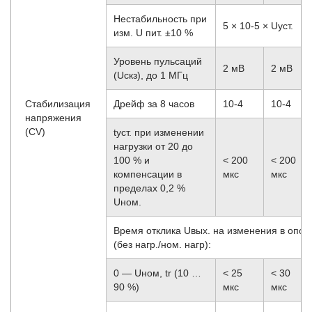
Нестабильность при
5 × 10
-5
× Uуст.
изм. U пит. ±10 %
Уровень пульсаций
2 мВ
2 мВ
(Uскз), до 1 МГц
Стабилизация
Дрейф за 8 часов
10
-4
10
-4
напряжения
(CV)
tуст. при изменении
нагрузки от 20 до
100 % и
< 200
< 200
компенсации в
мкс
мкс
пределах 0,2 %
Uном.
Время отклика Uвых. на изменения в опорн
(без нагр./ном. нагр):
0 — Uном, tr (10 …
< 25
< 30
90 %)
мкс
мкс