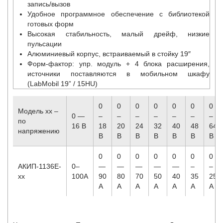
запись/вызов
Удобное программное обеспечение с библиотекой
готовых форм
Высокая стабильность, малый дрейф, низкие
пульсации
Алюминиевый корпус, встраиваемый в стойку 19″
Форм-фактор: упр. модуль + 4 блока расширения,
источники поставляются в мобильном шкафу
(LabMobil 19” / 15HU)
0
0
0
0
0
0
0
Модель хх –
0 —
–
–
–
–
–
–
–
по
16 В
18
20
24
32
40
48
64
напряжению
В
В
В
В
В
В
В
0
0
0
0
0
0
0
АКИП-1136E-
0–
—
—
—
—
—
–
–
xx
100A
90
80
70
50
40
35
25
A
A
A
A
A
A
A