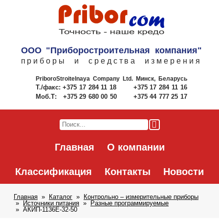
ООО "Приборостроительная компания"
приборы и средства измерения
PriboroStroitelnaya Company Ltd.
Минск, Беларусь
Т./факс:
+375 17 284 11 18
+375 17 284 11 16
Моб.Т:
+375 29 680 00 50
+375 44 777 25 17
Главная
О компании
Классификация
Контакты
Новости
Главная
Каталог
Контрольно – измерительные приборы
Источники питания
Разные программируемые
АКИП-1136E-32-50