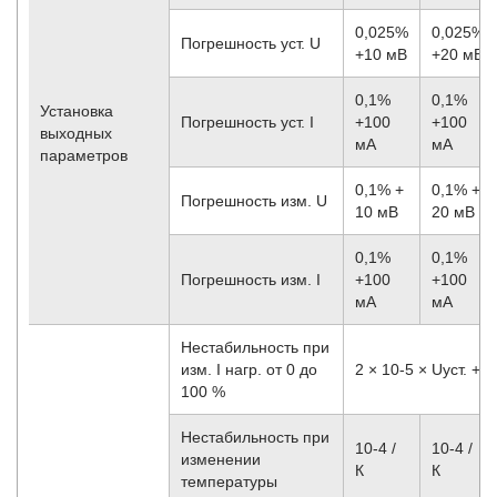
0,025%
0,025%
Погрешность уст. U
+10 мВ
+20 мВ
0,1%
0,1%
Установка
Погрешность уст. I
+100
+100
выходных
мА
мА
параметров
0,1% +
0,1% +
Погрешность изм. U
10 мВ
20 мВ
0,1%
0,1%
Погрешность изм. I
+100
+100
мА
мА
Нестабильность при
изм. I нагр. от 0 до
2 × 10
-5
× Uуст. + 2
100 %
Нестабильность при
10
-4
/
10
-4
/
изменении
К
К
температуры