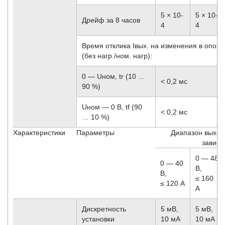
5 × 10
-
5 × 10
-
Дрейф за 8 часов
4
4
Время отклика Iвых. на изменения в опорны
(без нагр./ном. нагр):
0 — Uном, tr (10 …
< 0,2 мс
90 %)
Uном — 0 В, tf (90
< 0,2 мс
… 10 %)
Характеристики
Параметры
Диапазон выход
зависи
0 — 48
0 — 40
В,
В,
≤ 160
≤ 120 А
А
Дискретность
5 мВ,
5 мВ,
установки
10 мА
10 мА