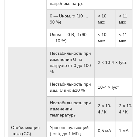
нагр./ном. нагр):
0 — Uном, tr (10 …
< 10
< 11
90 %)
мкс
мкс
Uном — 0 В, tf (90
< 10
< 11
… 10 %)
мкс
мкс
Нестабильность при
изменении U на
2 × 10
-4
× Iуст.
нагрузке от 0 до 100
%
Нестабильность при
10
-4
× Iуст.
изм. U пит. ±10 %
Нестабильность при
2 × 10
-
2 × 10
-
изменении
4
/ К
4
/ К
температуры
Стабилизация
Уровень пульсаций
0,5 мА
1 мА
тока (CC)
(Iскз), до 1 МГц