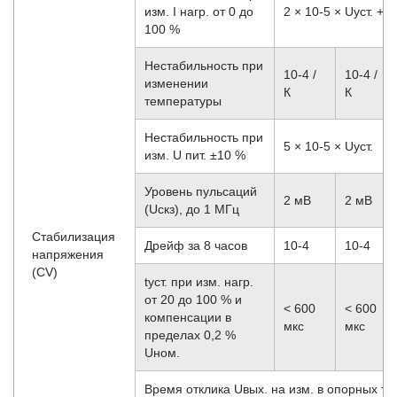
изм. I нагр. от 0 до
2 × 10
-5
× Uуст. + 2
100 %
Нестабильность при
10
-4
/
10
-4
/
изменении
К
К
температуры
Нестабильность при
5 × 10
-5
× Uуст.
изм. U пит. ±10 %
Уровень пульсаций
2 мВ
2 мВ
(Uскз), до 1 МГц
Стабилизация
Дрейф за 8 часов
10
-4
10
-4
напряжения
(CV)
tуст. при изм. нагр.
от 20 до 100 % и
< 600
< 600
компенсации в
мкс
мкс
пределах 0,2 %
Uном.
Время отклика Uвых. на изм. в опорных точ