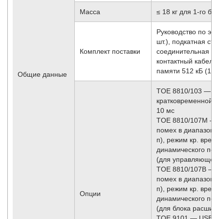
Масса
≤ 18 кг для 1-го б
Руководство по экс
шт.), подкатная стой
Комплект поставки
соединительная ш
контактный кабель 
памяти 512 кБ (1 шт
Общие данные
TOE 8810/103 — о
кратковременной наг
10 мс
TOE 8810/107M — 
помех в диапазоне 
п), режим кр. врем.
динамического пог
(для управляюще­г
TOE 8810/107B — 
помех в диапазоне 
п), режим кр. врем.
Опции
динамического пог
(для блока расшире
TOE 9101 — USB-к