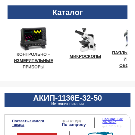
Каталог
ПАЯЛЬНО
КОНТРОЛЬНО –
МИКРОСКОПЫ
И ЛА
ИЗМЕРИТЕЛЬНЫЕ
ОБОРУ
ПРИБОРЫ
АКИП-1136E-32-50
Источник питания
Расширенное
Показать аналоги
Цена (с НДС):
описание
По запросу
товара
(pdf, 181.5 KB)