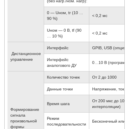
(без нагр./ном. нагр):
0 — Uном, tr (10 …
< 0,2 мс
90 %)
Uном — 0 В, tf (90
< 0,2 мс
… 10 %)
Интерфейс
GPIB, USB (опция)
Дистанционное
управление
Интерфейс
0…10 В (программи
аналогового ДУ
Количество точек
От 2 до 1000
Данные точки
Напряжение, ток и
От 200 мкс до 100 
Время шага
интерполяции)
Формирование
сигнала
Режим
произвольной
Бесконечный или о
последовательности
формы