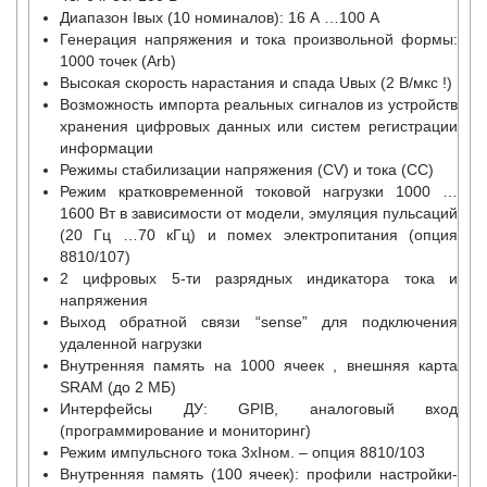
Диапазон Iвых (10 номиналов): 16 А …100 A
Генерация напряжения и тока произвольной формы:
1000 точек (Arb)
Высокая скорость нарастания и спада Uвых (2 В/мкс !)
Возможность импорта реальных сигналов из устройств
хранения цифровых данных или систем регистрации
информации
Режимы стабилизации напряжения (CV) и тока (СС)
Режим кратковременной токовой нагрузки 1000 …
1600 Вт в зависимости от модели, эмуляция пульсаций
(20 Гц …70 кГц) и помех электропитания (опция
8810/107)
2 цифровых 5-ти разрядных индикатора тока и
напряжения
Выход обратной связи “sense” для подключения
удаленной нагрузки
Внутренняя память на 1000 ячеек , внешняя карта
SRAM (до 2 МБ)
Интерфейсы ДУ: GPIB, аналоговый вход
(программирование и мониторинг)
Режим импульсного тока 3хIном. – опция 8810/103
Внутренняя память (100 ячеек): профили настройки-