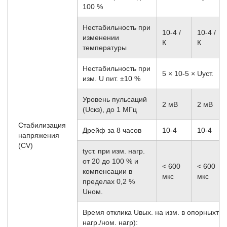
100 %
Нестабильность при
10
-4
/
10
-4
/
изменении
К
К
температуры
Нестабильность при
5 × 10
-5
× Uуст.
изм. U пит. ±10 %
Уровень пульсаций
2 мВ
2 мВ
(Uскз), до 1 МГц
Стабилизация
Дрейф за 8 часов
10
-4
10
-4
напряжения
(CV)
tуст. при изм. нагр.
от 20 до 100 % и
< 600
< 600
компенсации в
мкс
мкс
пределах 0,2 %
Uном.
Время отклика Uвых. на изм. в опорныхточк
нагр./ном. нагр):