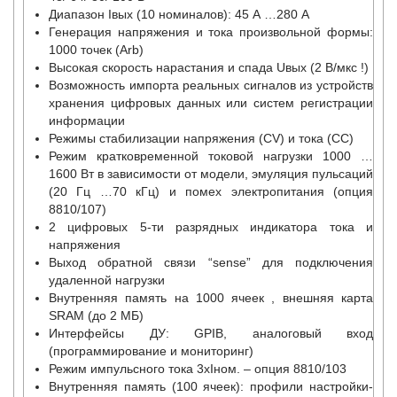
Диапазон Iвых (10 номиналов): 45 А …280 A
Генерация напряжения и тока произвольной формы:
1000 точек (Arb)
Высокая скорость нарастания и спада Uвых (2 В/мкс !)
Возможность импорта реальных сигналов из устройств
хранения цифровых данных или систем регистрации
информации
Режимы стабилизации напряжения (CV) и тока (СС)
Режим кратковременной токовой нагрузки 1000 …
1600 Вт в зависимости от модели, эмуляция пульсаций
(20 Гц …70 кГц) и помех электропитания (опция
8810/107)
2 цифровых 5-ти разрядных индикатора тока и
напряжения
Выход обратной связи “sense” для подключения
удаленной нагрузки
Внутренняя память на 1000 ячеек , внешняя карта
SRAM (до 2 МБ)
Интерфейсы ДУ: GPIB, аналоговый вход
(программирование и мониторинг)
Режим импульсного тока 3хIном. – опция 8810/103
Внутренняя память (100 ячеек): профили настройки-