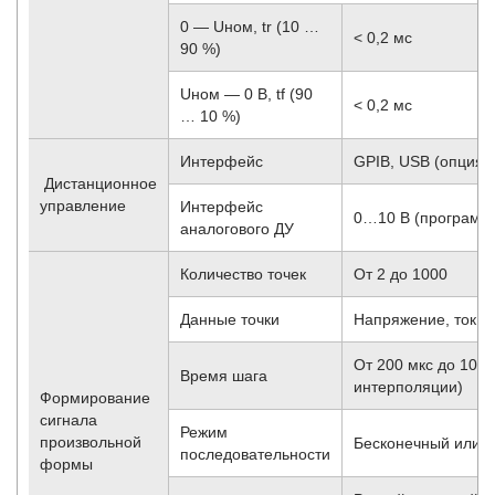
0 — Uном, tr (10 …
< 0,2 мс
90 %)
Uном — 0 В, tf (90
< 0,2 мс
… 10 %)
Интерфейс
GPIB, USB (опция)
Дистанционное
управление
Интерфейс
0…10 В (программи
аналогового ДУ
Количество точек
От 2 до 1000
Данные точки
Напряжение, ток и
От 200 мкс до 100 
Время шага
интерполяции)
Формирование
сигнала
Режим
произвольной
Бесконечный или о
последовательности
формы