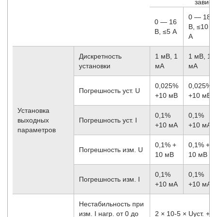
зависи
0 — 18
0 — 16
В, ≤10
В, ≤5 А
А
Дискретность
1 мВ, 1
1 мВ, 1
установки
мА
мА
0,025%
0,025%
Погрешность уст. U
+10 мВ
+10 мВ
Установка
0,1%
0,1%
выходных
Погрешность уст. I
+10 мА
+10 мА
параметров
0,1% +
0,1% +
Погрешность изм. U
10 мВ
10 мВ
0,1%
0,1%
Погрешность изм. I
+10 мА
+10 мА
Нестабильность при
изм. I нагр. от 0 до
2 × 10
-5
× Uуст. + 2