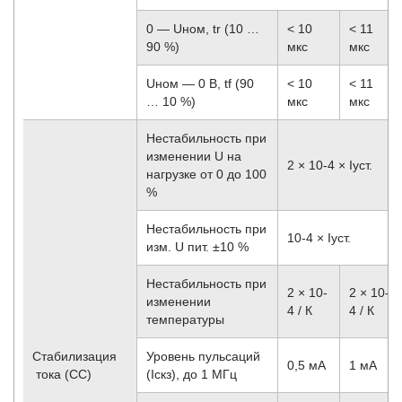
0 — Uном, tr (10 …
< 10
< 11
90 %)
мкс
мкс
Uном — 0 В, tf (90
< 10
< 11
… 10 %)
мкс
мкс
Нестабильность при
изменении U на
2 × 10
-4
× Iуст.
нагрузке от 0 до 100
%
Нестабильность при
10
-4
× Iуст.
изм. U пит. ±10 %
Нестабильность при
2 × 10
-
2 × 10
-
изменении
4
/ К
4
/ К
температуры
Стабилизация
Уровень пульсаций
0,5 мА
1 мА
тока (CC)
(Iскз), до 1 МГц