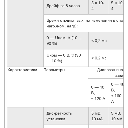
5 × 10
-
5 × 10
-
Дрейф за 8 часов
4
4
Время отклика Iвых. на изменения в опорн
нагр./ном. нагр):
0 — Uном, tr (10 …
< 0,2 мс
90 %)
Uном — 0 В, tf (90
< 0,2 мс
… 10 %)
Характеристики
Параметры
Диапазон выход
зависи
0 — 48
0 — 40
В,
В,
≤ 160
≤ 120 А
А
Дискретность
5 мВ,
5 мВ,
установки
10 мА
10 мА