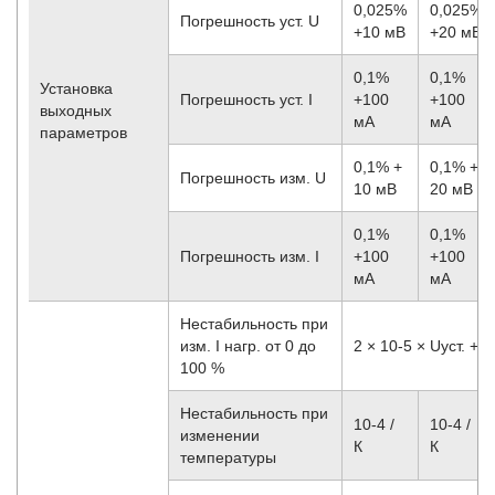
0,025%
0,025%
Погрешность уст. U
+10 мВ
+20 мВ
0,1%
0,1%
Установка
Погрешность уст. I
+100
+100
выходных
мА
мА
параметров
0,1% +
0,1% +
Погрешность изм. U
10 мВ
20 мВ
0,1%
0,1%
Погрешность изм. I
+100
+100
мА
мА
Нестабильность при
изм. I нагр. от 0 до
2 × 10
-5
× Uуст. + 2
100 %
Нестабильность при
10
-4
/
10
-4
/
изменении
К
К
температуры