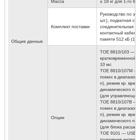
Масса
≤ 18 кг для 1-го б
Руководство по экс
шт.), подкатная стой
Комплект поставки
соединительная ш
контактный кабель 
памяти 512 кБ (1 шт
Общие данные
TOE 8810/103 — о
кратковременной наг
10 мс
TOE 8810/107M — 
помех в диапазоне 
п), режим кр. врем.
динамического пог
(для управляюще­г
TOE 8810/107B — 
помех в диапазоне 
п), режим кр. врем.
Опции
динамического пог
(для блока расшире
TOE 9101 — USB-к
получения интерф