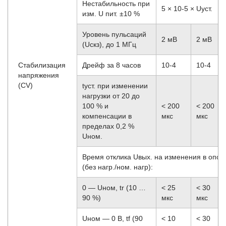
Нестабильность при
5 × 10
-5
× Uуст.
изм. U пит. ±10 %
Уровень пульсаций
2 мВ
2 мВ
(Uскз), до 1 МГц
Стабилизация
Дрейф за 8 часов
10
-4
10
-4
напряжения
(CV)
tуст. при изменении
нагрузки от 20 до
100 % и
< 200
< 200
компенсации в
мкс
мкс
пределах 0,2 %
Uном.
Время отклика Uвых. на изменения в опорн
(без нагр./ном. нагр):
0 — Uном, tr (10 …
< 25
< 30
90 %)
мкс
мкс
Uном — 0 В, tf (90
< 10
< 30