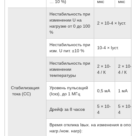
… 10 %)
мкс
мкс
Нестабильность при
изменении U на
2 × 10
-4
× Iуст.
нагрузке от 0 до 100
%
Нестабильность при
10
-4
× Iуст.
изм. U пит. ±10 %
Нестабильность при
2 × 10
-
2 × 10
-
изменении
4
/ К
4
/ К
температуры
Стабилизация
Уровень пульсаций
0,5 мА
1 мА
тока (CC)
(Iскз), до 1 МГц
5 × 10
-
5 × 10
-
Дрейф за 8 часов
4
4
Время отклика Iвых. на изменения в опорн
нагр./ном. нагр):