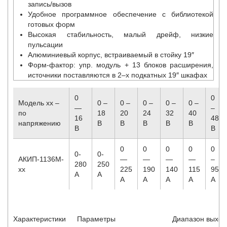
запись/вызов
Удобное программное обеспечение с библиотекой
готовых форм
Высокая стабильность, малый дрейф, низкие
пульсации
Алюминиевый корпус, встраиваемый в стойку 19″
Форм-фактор: упр. модуль + 13 блоков расширения,
источники поставляются в 2–х подкатных 19″ шкафах
0
0
Модель хх –
0 –
0 –
0 –
0 –
0 –
—
–
по
18
20
24
32
40
16
48
напряжению
В
В
В
В
В
В
В
0
0
0
0
0
0-
0-
АКИП-1136M-
—
—
—
—
–
280
250
xx
225
190
140
115
95
A
A
A
A
A
A
A
Характеристики
Параметры
Диапазон выход