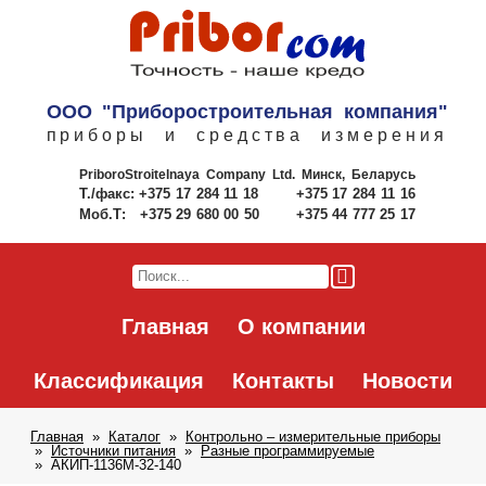
ООО "Приборостроительная компания"
приборы и средства измерения
PriboroStroitelnaya Company Ltd.
Минск, Беларусь
Т./факс:
+375 17 284 11 18
+375 17 284 11 16
Моб.Т:
+375 29 680 00 50
+375 44 777 25 17
Главная
О компании
Классификация
Контакты
Новости
Главная
Каталог
Контрольно – измерительные приборы
Источники питания
Разные программируемые
АКИП-1136M-32-140