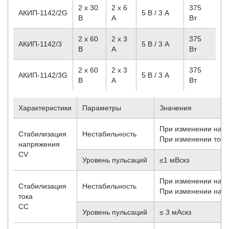
2 х 30
2 х 6
375
АКИП-1142/2G
5 В / 3 А
B
A
Вт
2 х 60
2 х 3
375
АКИП-1142/3
5 В / 3 А
B
A
Вт
2 х 60
2 х 3
375
АКИП-1142/3G
5 В / 3 А
B
A
Вт
Характеристики
Параметры
Значения
При изменении напр
Стабилизация
Нестабильность
При изменении тока 
напряжения
CV
Уровень пульсаций
≤1 мВскз
При изменении напр
Стабилизация
Нестабильность
При изменении напр.
тока
CC
Уровень пульсаций
≤ 3 мАскз