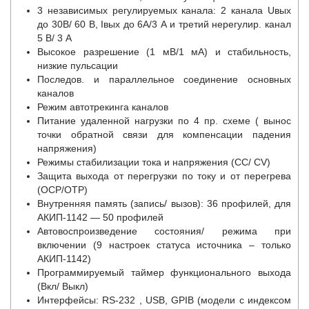
3 независимых регулируемых канала: 2 канала Uвых
до 30В/ 60 В, Iвых до 6А/3 А и третий нерегулир. канал
5 В/ 3 А
Высокое разрешение (1 мВ/1 мА) и стабильность,
низкие пульсации
Последов. и параллельное соединение основных
каналов
Режим автотрекинга каналов
Питание удаленной нагрузки по 4 пр. схеме ( вынос
точки обратной связи для компенсации падения
напряжения)
Режимы стабилизации тока и напряжения (СС/ СV)
Защита выхода от перегрузки по току и от перегрева
(OCP/OTP)
Внутренняя память (запись/ вызов): 36 профилей, для
АКИП-1142 — 50 профилей
Автовоспроизведение состояния/ режима при
включении (9 настроек статуса источника – только
АКИП-1142)
Программируемый таймер функционального выхода
(Вкл/ Выкл)
Интерфейсы: RS-232 , USB, GPIB (модели с индексом