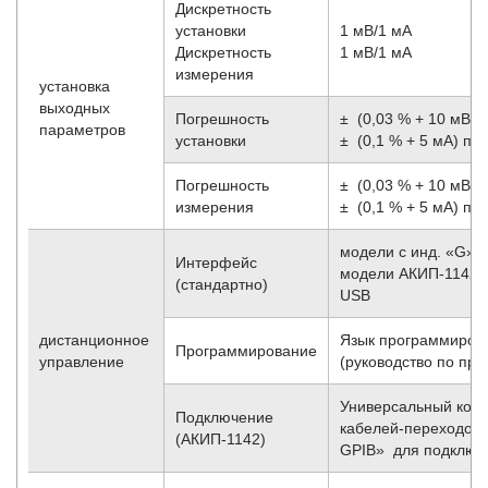
Дискретность
установки
1 мВ/1 мА
Дискретность
1 мВ/1 мА
измерения
установка
выходных
Погрешность
± (0,03 % + 10 мВ)
параметров
установки
± (0,1 % + 5 мА) по 
Погрешность
± (0,03 % + 10 мВ)
измерения
± (0,1 % + 5 мА) по 
модели с инд. «G»:
Интерфейс
модели АКИП-1142/1
(стандартно)
USB
дистанционное
Язык программиров
Программирование
управление
(руководство по пр
Универсальный конн
Подключение
кабелей-переходов 
(АКИП-1142)
GPIB» для подключ