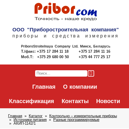
ООО "Приборостроительная компания"
приборы и средства измерения
PriboroStroitelnaya Company Ltd.
Минск, Беларусь
Т./факс:
+375 17 284 11 18
+375 17 284 11 16
Моб.Т:
+375 29 680 00 50
+375 44 777 25 17
Главная
О компании
Классификация
Контакты
Новости
Главная
Каталог
Контрольно – измерительные приборы
Источники питания
Разные программируемые
АКИП-1142/1