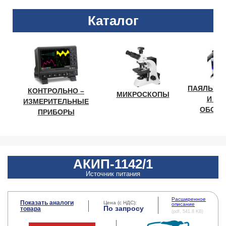
Каталог
ПАЯЛЬНО
КОНТРОЛЬНО –
МИКРОСКОПЫ
И ЛА
ИЗМЕРИТЕЛЬНЫЕ
ОБОРУ
ПРИБОРЫ
АКИП-1142/1
Источник питания
Расширенное
Показать аналоги
Цена (с НДС):
описание
По запросу
товара
(pdf, 541.8 KB)