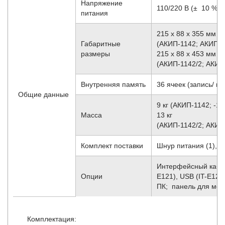
Напряжение
110/220 В (± 10 %), 
питания
215 х 88 х 355 мм
Габаритные
(АКИП-1142; АКИП-1
размеры
215 х 88 х 453 мм
(АКИП-1142/2; АКИП
Внутренняя память
36 ячеек (запись/ 
Общие данные
9 кг (АКИП-1142; -11
Масса
13 кг
(АКИП-1142/2; АКИП
Комплект поставки
Шнур питания (1), р
Интерфейсный кабел
Опции
E121), USB (IT-E122
ПК; панель для монт
Комплектация: