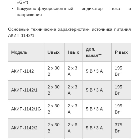
«G»*)
Вакуумно-флуоресцентный индикатор тока и
напряжения
Основные технические характеристики источника питания
АКИП-1142/1:
доп.
Модель
U
вых
I
вых
P
вых
канал**
2 х 30
2 х 3
195
АКИП-1142
5 В / 3 А
B
A
Вт
2 х 30
2 х 3
195
АКИП-1142/1
5 В / 3 А
B
A
Вт
2 х 30
2 х 3
195
АКИП-1142/1G
5 В / 3 А
B
A
Вт
2 х 30
2 х 6
375
АКИП-1142/2
5 В / 3 А
B
A
Вт